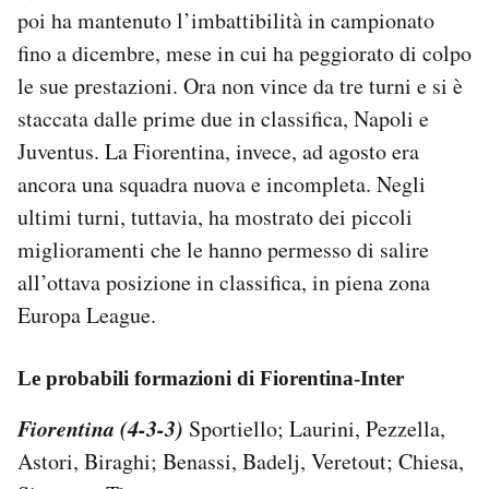
poi ha mantenuto l’imbattibilità in campionato
Notifiche mobile
Regala il Post
fino a dicembre, mese in cui ha peggiorato di colpo
Hai bisogno di aiuto?
le sue prestazioni. Ora non vince da tre turni e si è
Esci
staccata dalle prime due in classifica, Napoli e
Juventus. La Fiorentina, invece, ad agosto era
ancora una squadra nuova e incompleta. Negli
ultimi turni, tuttavia, ha mostrato dei piccoli
miglioramenti che le hanno permesso di salire
all’ottava posizione in classifica, in piena zona
Europa League.
Le probabili formazioni di Fiorentina-Inter
Fiorentina (4-3-3)
Sportiello; Laurini, Pezzella,
Astori, Biraghi; Benassi, Badelj, Veretout; Chiesa,