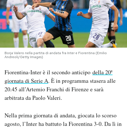
PODCAST
NEWSLETTER
I MIEI PREFERITI
Borja Valero nella partita di andata fra Inter e Fiorentina (Emilio
Andreoli/Getty Images)
SHOP
Fiorentina-Inter è il secondo anticipo
della 20ª
giornata di Serie A
. È in programma stasera alle
CALENDARIO
20.45 all’Artemio Franchi di Firenze e sarà
arbitrata da Paolo Valeri.
AREA PERSONALE
Nella prima giornata di andata, giocata lo scorso
Area Personale
agosto, l’Inter ha battuto la Fiorentina 3-0. Da lì in
Newsletter