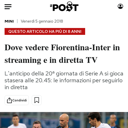
Auto
MINI
Venerdì 5 gennaio 2018
QUESTO ARTICOLO HA PIÙ DI
8 ANNI
HOME
Dove vedere Fiorentina-Inter in
Italia
Moda
streaming e in diretta TV
Mondo
Libri
Politica
Consumismi
L'anticipo della 20ª giornata di Serie A si gioca
Tecnologia
Storie/Idee
stasera alle 20.45: le informazioni per seguirlo
Internet
Ok Boomer!
in diretta
Scienza
Media
Cultura
Europa
Condividi
Economia
Altrecose
Sport
Mondiali calcio 2026