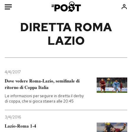
Auto
DIRETTA ROMA
LAZIO
HOME
Italia
Moda
Mondo
Libri
Politica
Consumismi
4/4/2017
Tecnologia
Storie/Idee
Dove vedere Roma-Lazio, semifinale di
Internet
Ok Boomer!
ritorno di Coppa Italia
Scienza
Media
Le informazioni per seguire in diretta il derby
Cultura
Europa
di coppa, che si gioca stasera alle 20.45
Economia
Altrecose
3/4/2016
Sport
Mondiali calcio 2026
Lazio-Roma 1-4