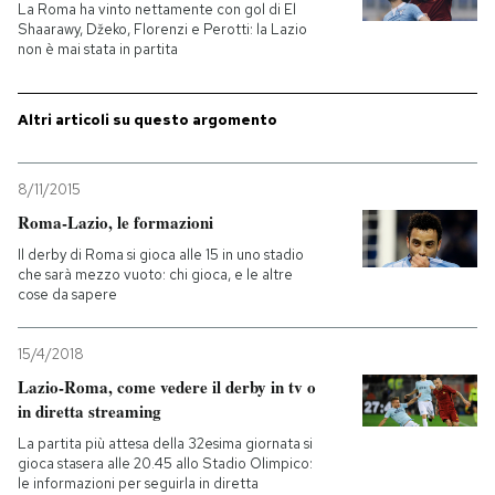
La Roma ha vinto nettamente con gol di El
Shaarawy, Džeko, Florenzi e Perotti: la Lazio
PODCAST
non è mai stata in partita
NEWSLETTER
Altri articoli su questo argomento
8/11/2015
I MIEI PREFERITI
Roma-Lazio, le formazioni
Il derby di Roma si gioca alle 15 in uno stadio
SHOP
che sarà mezzo vuoto: chi gioca, e le altre
cose da sapere
CALENDARIO
15/4/2018
Lazio-Roma, come vedere il derby in tv o
AREA PERSONALE
in diretta streaming
La partita più attesa della 32esima giornata si
Entra
gioca stasera alle 20.45 allo Stadio Olimpico:
le informazioni per seguirla in diretta