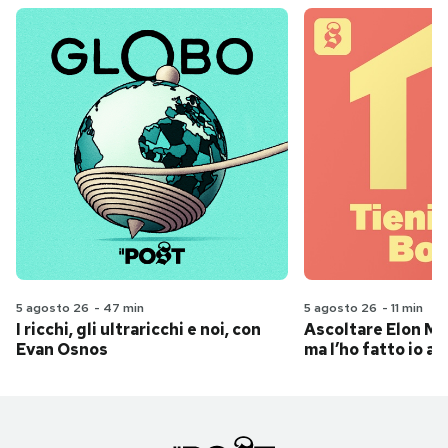
5 agosto 26
-
47 min
5 agosto 26
-
11 min
I ricchi, gli ultraricchi e noi, con
Ascoltare Elon Mus
Evan Osnos
ma l’ho fatto io al