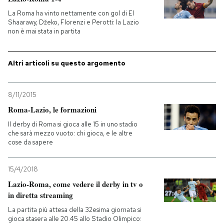
La Roma ha vinto nettamente con gol di El
PODCAST
Shaarawy, Džeko, Florenzi e Perotti: la Lazio
non è mai stata in partita
NEWSLETTER
Altri articoli su questo argomento
I MIEI PREFERITI
8/11/2015
Roma-Lazio, le formazioni
SHOP
Il derby di Roma si gioca alle 15 in uno stadio
che sarà mezzo vuoto: chi gioca, e le altre
cose da sapere
CALENDARIO
15/4/2018
Lazio-Roma, come vedere il derby in tv o
AREA PERSONALE
in diretta streaming
Entra
La partita più attesa della 32esima giornata si
gioca stasera alle 20.45 allo Stadio Olimpico: