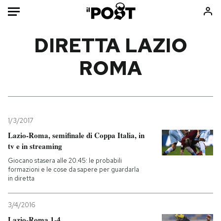
Auto
DIRETTA LAZIO
ROMA
HOME
Italia
Moda
Mondo
Libri
Politica
Consumismi
1/3/2017
Tecnologia
Storie/Idee
Lazio-Roma, semifinale di Coppa Italia, in
Internet
Ok Boomer!
tv e in streaming
Scienza
Media
Giocano stasera alle 20.45: le probabili
Cultura
Europa
formazioni e le cose da sapere per guardarla
in diretta
Economia
Altrecose
Sport
Mondiali calcio 2026
3/4/2016
Lazio-Roma 1-4