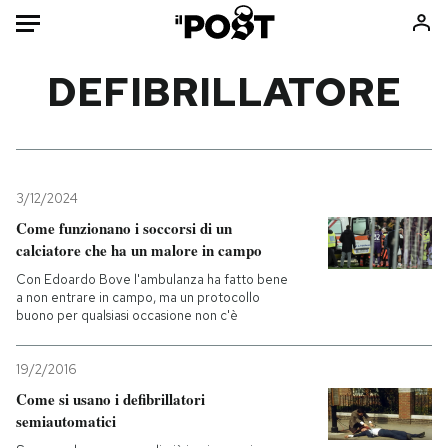
Auto
DEFIBRILLATORE
HOME
Italia
Moda
Mondo
Libri
3/12/2024
Politica
Consumismi
Come funzionano i soccorsi di un
calciatore che ha un malore in campo
Tecnologia
Storie/Idee
Con Edoardo Bove l'ambulanza ha fatto bene
Internet
Ok Boomer!
a non entrare in campo, ma un protocollo
Scienza
Media
buono per qualsiasi occasione non c'è
Cultura
Europa
Economia
Altrecose
19/2/2016
Come si usano i defibrillatori
Sport
Mondiali calcio 2026
semiautomatici