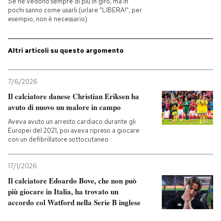
Se ne vedono sempre di più in giro, ma in
pochi sanno come usarli (urlare "LIBERA!", per
esempio, non è necessario)
PODCAST
Altri articoli su questo argomento
NEWSLETTER
7/6/2026
I MIEI PREFERITI
Il calciatore danese Christian Eriksen ha
avuto di nuovo un malore in campo
SHOP
Aveva avuto un arresto cardiaco durante gli
Europei del 2021, poi aveva ripreso a giocare
con un defibrillatore sottocutaneo
CALENDARIO
17/1/2026
Il calciatore Edoardo Bove, che non può
AREA PERSONALE
più giocare in Italia, ha trovato un
accordo col Watford nella Serie B inglese
Entra