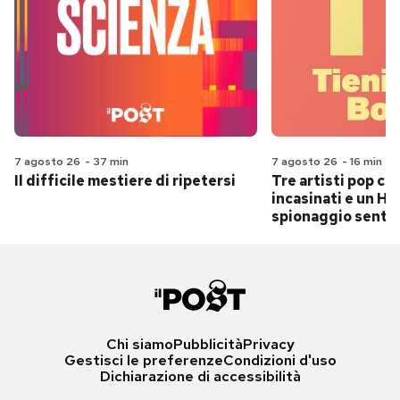
7 agosto 26
-
37 min
7 agosto 26
-
16 min
Il difficile mestiere di ripetersi
Tre artisti pop ch
incasinati e un Hit
spionaggio senti
Chi siamo
Pubblicità
Privacy
Gestisci le preferenze
Condizioni d'uso
Dichiarazione di accessibilità