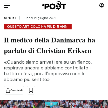
Auto
SPORT
Lunedì 14 giugno 2021
QUESTO ARTICOLO HA PIÙ DI
5 ANNI
HOME
Il medico della Danimarca ha
Italia
Moda
parlato di Christian Eriksen
Mondo
Libri
Politica
Consumismi
«Quando siamo arrivati era su un fianco,
Tecnologia
Storie/Idee
respirava ancora e abbiamo controllato il
Internet
Ok Boomer!
battito: c'era, poi all'improvviso non lo
Scienza
Media
abbiamo più sentito»
Cultura
Europa
Economia
Altrecose
Condividi
Sport
Mondiali calcio 2026