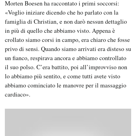
Morten Boesen ha raccontato i primi soccorsi:
Notifiche mobile
«Voglio iniziare dicendo che ho parlato con la
Regala il Post
famiglia di Christian, e non darò nessun dettaglio
Hai bisogno di aiuto?
Esci
in più di quello che abbiamo visto. Appena è
crollato siamo corsi in campo, era chiaro che fosse
privo di sensi. Quando siamo arrivati era disteso su
un fianco, respirava ancora e abbiamo controllato
il suo polso. C’era battito, poi all’improvviso non
lo abbiamo più sentito, e come tutti avete visto
abbiamo cominciato le manovre per il massaggio
cardiaco».