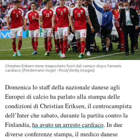
PODCAST
NEWSLETTER
I MIEI PREFERITI
Christian Eriksen viene trasportato fuori dal campo dopo l'arresto
cardiaco (Friedemann Vogel - Pool/Getty Images)
SHOP
Domenica lo staff della nazionale danese agli
CALENDARIO
Europei di calcio ha parlato alla stampa delle
condizioni di Christian Eriksen, il centrocampista
dell’Inter che sabato, durante la partita contro la
AREA PERSONALE
Finlandia,
ha avuto un arresto cardiaco
. In due
Area Personale
diverse conferenze stampa, il medico danese
Newsletter