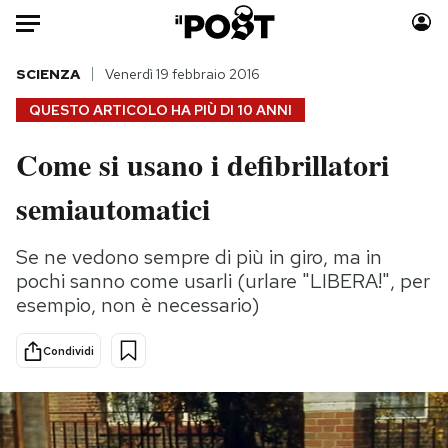
Auto
SCIENZA
Venerdì 19 febbraio 2016
QUESTO ARTICOLO HA PIÙ DI
10 ANNI
HOME
Come si usano i defibrillatori
Italia
Moda
semiautomatici
Mondo
Libri
Politica
Consumismi
Se ne vedono sempre di più in giro, ma in
Tecnologia
Storie/Idee
pochi sanno come usarli (urlare "LIBERA!", per
Internet
Ok Boomer!
esempio, non è necessario)
Scienza
Media
Cultura
Europa
Condividi
Economia
Altrecose
Sport
Mondiali calcio 2026