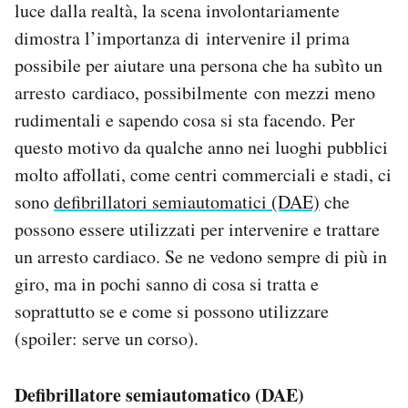
luce dalla realtà, la scena involontariamente
Notifiche mobile
dimostra l’importanza di intervenire il prima
Regala il Post
possibile per aiutare una persona che ha subìto un
Hai bisogno di aiuto?
Esci
arresto cardiaco, possibilmente con mezzi meno
rudimentali e sapendo cosa si sta facendo. Per
questo motivo da qualche anno nei luoghi pubblici
molto affollati, come centri commerciali e stadi, ci
sono
defibrillatori semiautomatici (DAE)
che
possono essere utilizzati per intervenire e trattare
un arresto cardiaco. Se ne vedono sempre di più in
giro, ma in pochi sanno di cosa si tratta e
soprattutto se e come si possono utilizzare
(spoiler: serve un corso).
Defibrillatore semiautomatico (DAE)