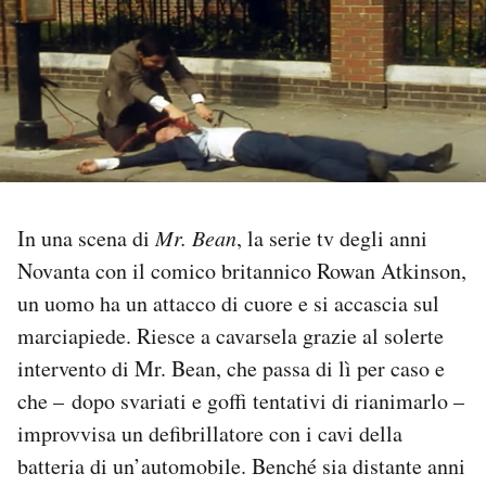
PODCAST
NEWSLETTER
I MIEI PREFERITI
In una scena di
Mr. Bean
, la serie tv degli anni
SHOP
Novanta con il comico britannico Rowan Atkinson,
un uomo ha un attacco di cuore e si accascia sul
CALENDARIO
marciapiede. Riesce a cavarsela grazie al solerte
intervento di Mr. Bean, che passa di lì per caso e
che – dopo svariati e goffi tentativi di rianimarlo –
AREA PERSONALE
improvvisa un defibrillatore con i cavi della
Area Personale
batteria di un’automobile. Benché sia distante anni
Newsletter