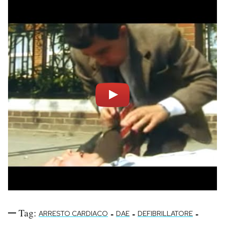
Tag:
-
-
-
ARRESTO CARDIACO
DAE
DEFIBRILLATORE