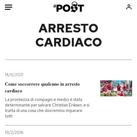
Auto
ARRESTO
CARDIACO
HOME
Italia
Moda
Mondo
Libri
Politica
Consumismi
14/6/2021
Tecnologia
Storie/Idee
Come soccorrere qualcuno in arresto
Internet
Ok Boomer!
cardiaco
Scienza
Media
La prontezza di compagni e medici è stata
Cultura
Europa
determinante per salvare Christian Eriksen, e si
tratta di una cosa che dovremmo imparare
Economia
Altrecose
tutti
Sport
Mondiali calcio 2026
19/2/2016