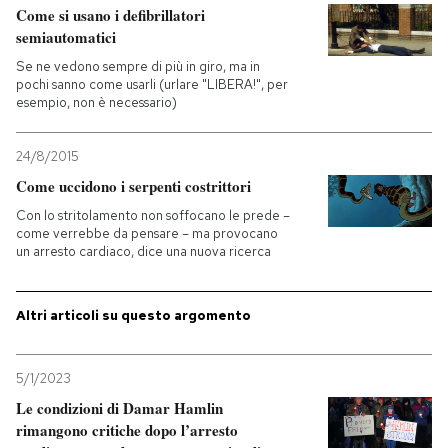
Come si usano i defibrillatori
semiautomatici
PODCAST
Se ne vedono sempre di più in giro, ma in
pochi sanno come usarli (urlare "LIBERA!", per
esempio, non è necessario)
NEWSLETTER
24/8/2015
I MIEI PREFERITI
Come uccidono i serpenti costrittori
Con lo stritolamento non soffocano le prede –
come verrebbe da pensare – ma provocano
SHOP
un arresto cardiaco, dice una nuova ricerca
CALENDARIO
Altri articoli su questo argomento
AREA PERSONALE
5/1/2023
Le condizioni di Damar Hamlin
Entra
rimangono critiche dopo l’arresto