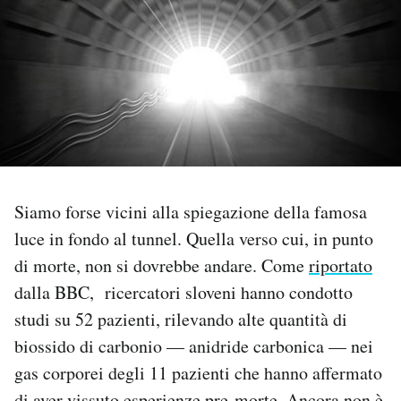
PODCAST
NEWSLETTER
I MIEI PREFERITI
Siamo forse vicini alla spiegazione della famosa
SHOP
luce in fondo al tunnel. Quella verso cui, in punto
di morte, non si dovrebbe andare. Come
riportato
CALENDARIO
dalla BBC, ricercatori sloveni hanno condotto
studi su 52 pazienti, rilevando alte quantità di
AREA PERSONALE
biossido di carbonio — anidride carbonica — nei
Area Personale
gas corporei degli 11 pazienti che hanno affermato
Newsletter
di aver vissuto esperienze pre-morte. Ancora non è