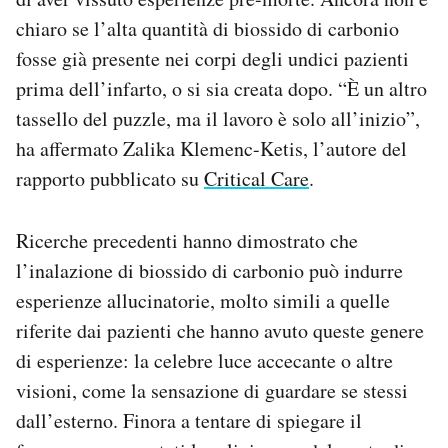
Notifiche mobile
chiaro se l’alta quantità di biossido di carbonio
Regala il Post
fosse già presente nei corpi degli undici pazienti
Hai bisogno di aiuto?
prima dell’infarto, o si sia creata dopo. “È un altro
Esci
tassello del puzzle, ma il lavoro è solo all’inizio”,
ha affermato Zalika Klemenc-Ketis, l’autore del
rapporto pubblicato su
Critical Care
.
Ricerche precedenti hanno dimostrato che
l’inalazione di biossido di carbonio può indurre
esperienze allucinatorie, molto simili a quelle
riferite dai pazienti che hanno avuto queste genere
di esperienze: la celebre luce accecante o altre
visioni, come la sensazione di guardare se stessi
dall’esterno. Finora a tentare di spiegare il