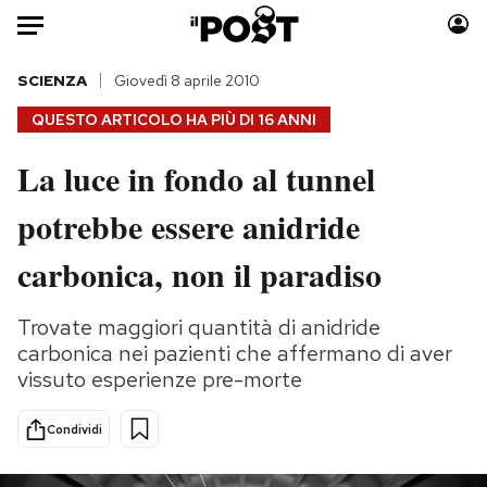
Auto
SCIENZA
Giovedì 8 aprile 2010
QUESTO ARTICOLO HA PIÙ DI
16 ANNI
HOME
La luce in fondo al tunnel
Italia
Moda
potrebbe essere anidride
Mondo
Libri
Politica
Consumismi
carbonica, non il paradiso
Tecnologia
Storie/Idee
Internet
Ok Boomer!
Trovate maggiori quantità di anidride
Scienza
Media
carbonica nei pazienti che affermano di aver
Cultura
Europa
vissuto esperienze pre-morte
Economia
Altrecose
Condividi
Sport
Mondiali calcio 2026