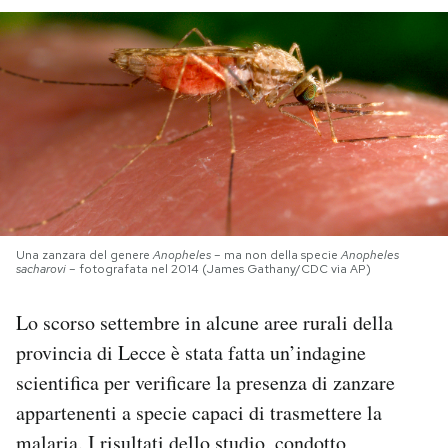
PODCAST
NEWSLETTER
I MIEI PREFERITI
SHOP
Una zanzara del genere
Anopheles
– ma non della specie
Anopheles
sacharovi
– fotografata nel 2014 (James Gathany/CDC via AP)
CALENDARIO
Lo scorso settembre in alcune aree rurali della
provincia di Lecce è stata fatta un’indagine
AREA PERSONALE
scientifica per verificare la presenza di zanzare
appartenenti a specie capaci di trasmettere la
Area Personale
Newsletter
malaria. I risultati dello studio, condotto