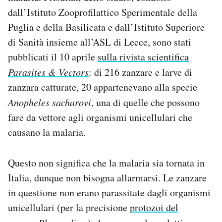
Notifiche mobile
dall’Istituto Zooprofilattico Sperimentale della
Regala il Post
Puglia e della Basilicata e dall’Istituto Superiore
Hai bisogno di aiuto?
di Sanità insieme all’ASL di Lecce, sono stati
Esci
pubblicati il 10 aprile
sulla rivista scientifica
Parasites & Vectors
: di 216 zanzare e larve di
zanzara catturate, 20 appartenevano alla specie
Anopheles sacharovi
, una di quelle che possono
fare da vettore agli organismi unicellulari che
causano la malaria.
Questo non significa che la malaria sia tornata in
Italia, dunque non bisogna allarmarsi. Le zanzare
in questione non erano parassitate dagli organismi
unicellulari (per la precisione
protozoi del