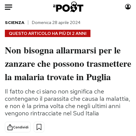
Auto
SCIENZA
Domenica 28 aprile 2024
QUESTO ARTICOLO HA PIÙ DI
2 ANNI
HOME
Non bisogna allarmarsi per le
Italia
Moda
zanzare che possono trasmettere
Mondo
Libri
Politica
Consumismi
la malaria trovate in Puglia
Tecnologia
Storie/Idee
Internet
Ok Boomer!
Il fatto che ci siano non significa che
Scienza
Media
contengano il parassita che causa la malattia,
Cultura
Europa
e non è la prima volta che negli ultimi anni
vengono rintracciate nel Sud Italia
Economia
Altrecose
Sport
Mondiali calcio 2026
Condividi