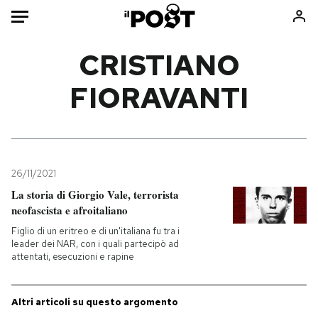
Auto
CRISTIANO
FIORAVANTI
HOME
Italia
Moda
Mondo
Libri
Politica
Consumismi
26/11/2021
Tecnologia
Storie/Idee
La storia di Giorgio Vale, terrorista
Internet
Ok Boomer!
neofascista e afroitaliano
Scienza
Media
Figlio di un eritreo e di un'italiana fu tra i
Cultura
Europa
leader dei NAR, con i quali partecipò ad
attentati, esecuzioni e rapine
Economia
Altrecose
Sport
Mondiali calcio 2026
Altri articoli su questo argomento