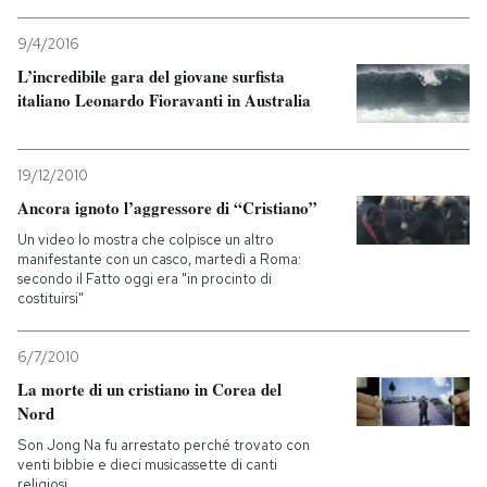
PODCAST
9/4/2016
L’incredibile gara del giovane surfista
italiano Leonardo Fioravanti in Australia
NEWSLETTER
19/12/2010
I MIEI PREFERITI
Ancora ignoto l’aggressore di “Cristiano”
Un video lo mostra che colpisce un altro
SHOP
manifestante con un casco, martedì a Roma:
secondo il Fatto oggi era "in procinto di
costituirsi"
CALENDARIO
6/7/2010
La morte di un cristiano in Corea del
AREA PERSONALE
Nord
Son Jong Na fu arrestato perché trovato con
Entra
venti bibbie e dieci musicassette di canti
religiosi