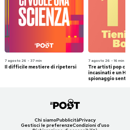
7 agosto 26
-
37 min
7 agosto 26
-
16 min
Il difficile mestiere di ripetersi
Tre artisti pop ch
incasinati e un Hit
spionaggio senti
Chi siamo
Pubblicità
Privacy
Gestisci le preferenze
Condizioni d'uso