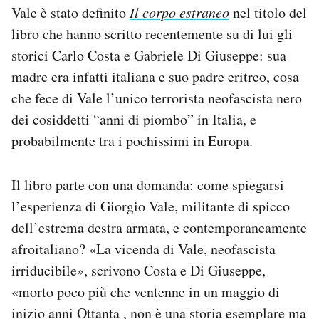
Vale è stato definito
Il corpo estraneo
nel titolo del
Notifiche mobile
Regala il Post
libro che hanno scritto recentemente su di lui gli
Hai bisogno di aiuto?
storici Carlo Costa e Gabriele Di Giuseppe: sua
Esci
madre era infatti italiana e suo padre eritreo, cosa
che fece di Vale l’unico terrorista neofascista nero
dei cosiddetti “anni di piombo” in Italia, e
probabilmente tra i pochissimi in Europa.
Il libro parte con una domanda: come spiegarsi
l’esperienza di Giorgio Vale, militante di spicco
dell’estrema destra armata, e contemporaneamente
afroitaliano? «La vicenda di Vale, neofascista
irriducibile», scrivono Costa e Di Giuseppe,
«morto poco più che ventenne in un maggio di
inizio anni Ottanta , non è una storia esemplare ma