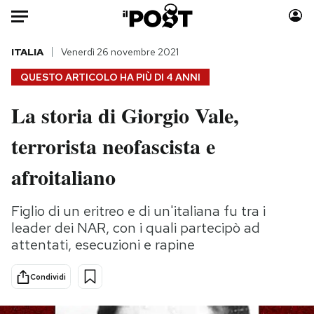
Auto
ITALIA
Venerdì 26 novembre 2021
QUESTO ARTICOLO HA PIÙ DI
4 ANNI
HOME
La storia di Giorgio Vale,
Italia
Moda
terrorista neofascista e
Mondo
Libri
Politica
Consumismi
afroitaliano
Tecnologia
Storie/Idee
Internet
Ok Boomer!
Figlio di un eritreo e di un'italiana fu tra i
Scienza
Media
leader dei NAR, con i quali partecipò ad
Cultura
Europa
attentati, esecuzioni e rapine
Economia
Altrecose
Condividi
Sport
Mondiali calcio 2026