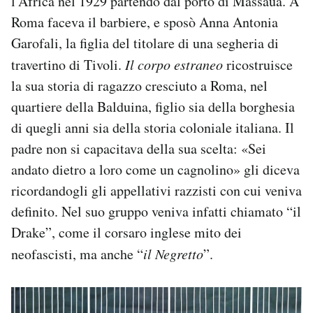
l’Africa nel 1929 partendo dal porto di Massaua. A
Roma faceva il barbiere, e sposò Anna Antonia
Garofali, la figlia del titolare di una segheria di
travertino di Tivoli.
Il corpo estraneo
ricostruisce
la sua storia di ragazzo cresciuto a Roma, nel
quartiere della Balduina, figlio sia della borghesia
di quegli anni sia della storia coloniale italiana. Il
padre non si capacitava della sua scelta: «Sei
andato dietro a loro come un cagnolino» gli diceva
ricordandogli gli appellativi razzisti con cui veniva
definito. Nel suo gruppo veniva infatti chiamato “il
Drake”, come il corsaro inglese mito dei
neofascisti, ma anche “
il Negretto
”.