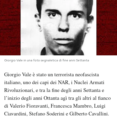
PODCAST
NEWSLETTER
I MIEI PREFERITI
Giorgio Vale in una foto segnaletica di fine anni Settanta
SHOP
Giorgio Vale è stato un terrorista neofascista
CALENDARIO
italiano, uno dei capi dei NAR, i Nuclei Armati
Rivoluzionari, e tra la fine degli anni Settanta e
AREA PERSONALE
l’inizio degli anni Ottanta agì tra gli altri al fianco
di Valerio Fioravanti, Francesca Mambro, Luigi
Area Personale
Ciavardini, Stefano Soderini e Gilberto Cavallini.
Newsletter