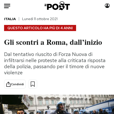
Auto
ITALIA
Lunedì 11 ottobre 2021
QUESTO ARTICOLO HA PIÙ DI
4 ANNI
HOME
Gli scontri a Roma, dall’inizio
Italia
Moda
Mondo
Libri
Dal tentativo riuscito di Forza Nuova di
Politica
Consumismi
infiltrarsi nelle proteste alla criticata risposta
Tecnologia
Storie/Idee
della polizia, passando per il timore di nuove
violenze
Internet
Ok Boomer!
Scienza
Media
Condividi
Cultura
Europa
Economia
Altrecose
Sport
Mondiali calcio 2026