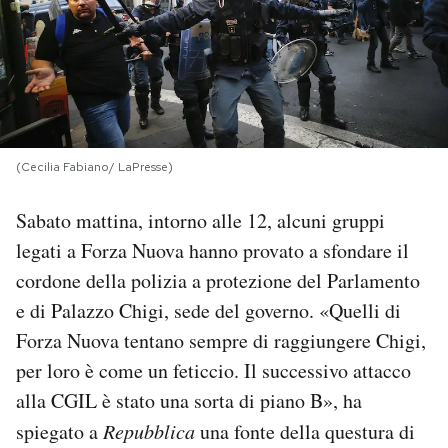
PODCAST
NEWSLETTER
(Cecilia Fabiano/ LaPresse)
I MIEI PREFERITI
Sabato mattina, intorno alle 12, alcuni gruppi
SHOP
legati a Forza Nuova hanno provato a sfondare il
cordone della polizia a protezione del Parlamento
CALENDARIO
e di Palazzo Chigi, sede del governo. «Quelli di
Forza Nuova tentano sempre di raggiungere Chigi,
per loro è come un feticcio. Il successivo attacco
AREA PERSONALE
alla CGIL è stato una sorta di piano B», ha
Area Personale
spiegato a
Repubblica
una fonte della questura di
Newsletter