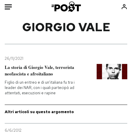
Auto
GIORGIO VALE
HOME
Italia
Moda
Mondo
Libri
26/11/2021
Politica
Consumismi
La storia di Giorgio Vale, terrorista
neofascista e afroitaliano
Tecnologia
Storie/Idee
Figlio di un eritreo e di un'italiana fu tra i
Internet
Ok Boomer!
leader dei NAR, con i quali partecipò ad
Scienza
Media
attentati, esecuzioni e rapine
Cultura
Europa
Economia
Altrecose
Altri articoli su questo argomento
Sport
Mondiali calcio 2026
6/6/2012