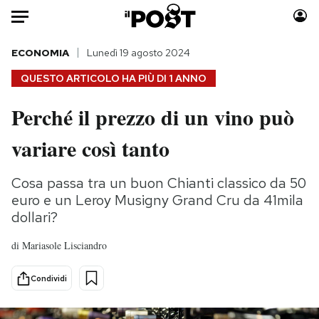
Auto
ECONOMIA
Lunedì 19 agosto 2024
QUESTO ARTICOLO HA PIÙ DI
1 ANNO
HOME
Perché il prezzo di un vino può
Italia
Moda
variare così tanto
Mondo
Libri
Politica
Consumismi
Cosa passa tra un buon Chianti classico da 50
Tecnologia
Storie/Idee
euro e un Leroy Musigny Grand Cru da 41mila
Internet
Ok Boomer!
dollari?
Scienza
Media
Cultura
Europa
di
Mariasole Lisciandro
Economia
Altrecose
Condividi
Sport
Mondiali calcio 2026