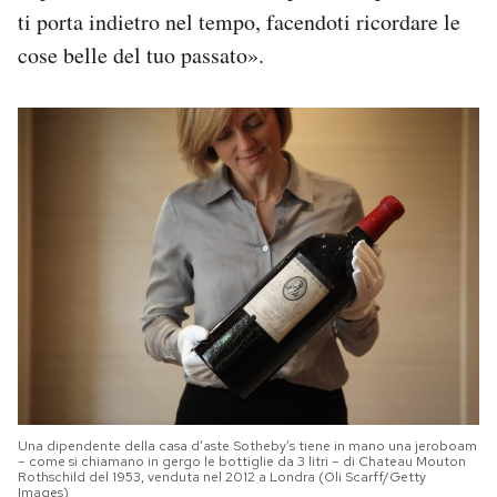
ti porta indietro nel tempo, facendoti ricordare le
cose belle del tuo passato».
Una dipendente della casa d’aste Sotheby’s tiene in mano una jeroboam
– come si chiamano in gergo le bottiglie da 3 litri – di Chateau Mouton
Rothschild del 1953, venduta nel 2012 a Londra (Oli Scarff/Getty
Images)