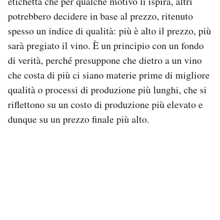
etichetta che per qualche motivo li ispira, altri
Notifiche mobile
potrebbero decidere in base al prezzo, ritenuto
Regala il Post
spesso un indice di qualità: più è alto il prezzo, più
Hai bisogno di aiuto?
sarà pregiato il vino. È un principio con un fondo
Esci
di verità, perché presuppone che dietro a un vino
che costa di più ci siano materie prime di migliore
qualità o processi di produzione più lunghi, che si
riflettono su un costo di produzione più elevato e
dunque su un prezzo finale più alto.