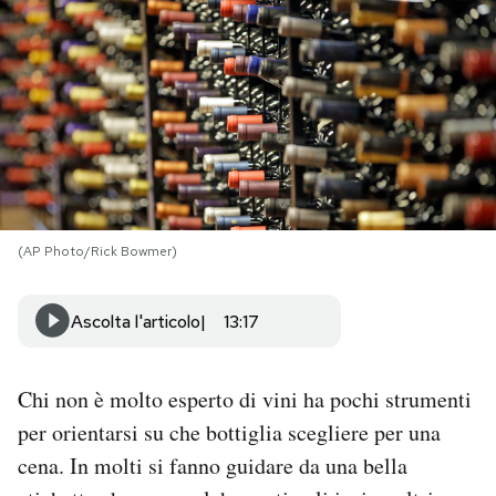
PODCAST
NEWSLETTER
I MIEI PREFERITI
(AP Photo/Rick Bowmer)
SHOP
Ascolta l'articolo
13:17
CALENDARIO
Chi non è molto esperto di vini ha pochi strumenti
AREA PERSONALE
per orientarsi su che bottiglia scegliere per una
Area Personale
cena. In molti si fanno guidare da una bella
Newsletter