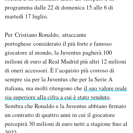
Notifiche mobile
programma dalle 22 di domenica 15 alle 6 di
Regala il Post
martedì 17 luglio.
Hai bisogno di aiuto?
Esci
Per Cristiano Ronaldo, attaccante
portoghese considerato il più forte e famoso
giocatore al mondo, la Juventus pagherà 100
milioni di euro al Real Madrid più altri 12 milioni
di oneri accessori. È l’acquisto più costoso di
sempre sia per la Juventus che per la Serie A
italiana, ma molti ritengono che
il suo valore reale
sia superiore alla cifra a cui è stato venduto
.
Sembra che Ronaldo e la Juventus abbiano firmato
un contratto di quattro anni in cui il giocatore
percepirà 30 milioni di euro netti a stagione fino al
2022.