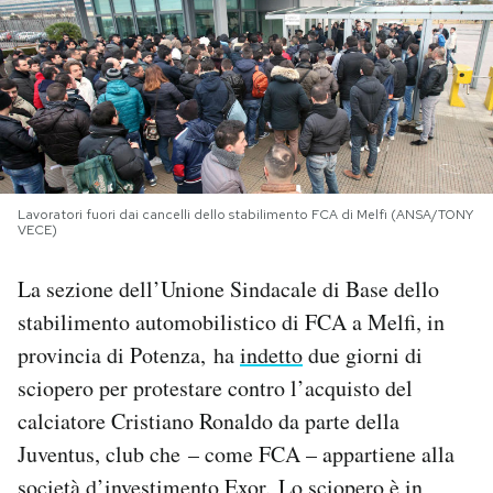
PODCAST
NEWSLETTER
I MIEI PREFERITI
Lavoratori fuori dai cancelli dello stabilimento FCA di Melfi (ANSA/TONY
VECE)
SHOP
La sezione dell’Unione Sindacale di Base dello
stabilimento automobilistico di FCA a Melfi, in
CALENDARIO
provincia di Potenza, ha
indetto
due giorni di
sciopero per protestare contro l’acquisto del
AREA PERSONALE
calciatore Cristiano Ronaldo da parte della
Juventus, club che – come FCA – appartiene alla
Area Personale
Newsletter
società d’investimento Exor. Lo sciopero è in