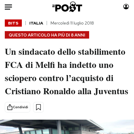
Auto
BITS
ITALIA
Mercoledì 11 luglio 2018
QUESTO ARTICOLO HA PIÙ DI
8 ANNI
HOME
Un sindacato dello stabilimento
Italia
Moda
Mondo
Libri
FCA di Melfi ha indetto uno
Politica
Consumismi
sciopero contro l’acquisto di
Tecnologia
Storie/Idee
Internet
Ok Boomer!
Cristiano Ronaldo alla Juventus
Scienza
Media
Cultura
Europa
Condividi
Economia
Altrecose
Sport
Mondiali calcio 2026