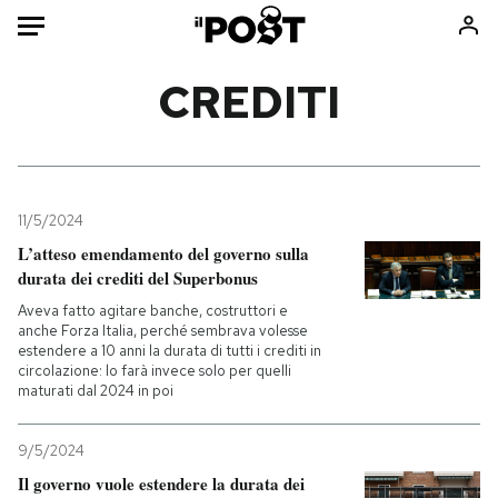
Auto
CREDITI
HOME
Italia
Moda
Mondo
Libri
11/5/2024
Politica
Consumismi
L’atteso emendamento del governo sulla
durata dei crediti del Superbonus
Tecnologia
Storie/Idee
Aveva fatto agitare banche, costruttori e
Internet
Ok Boomer!
anche Forza Italia, perché sembrava volesse
Scienza
Media
estendere a 10 anni la durata di tutti i crediti in
circolazione: lo farà invece solo per quelli
Cultura
Europa
maturati dal 2024 in poi
Economia
Altrecose
Sport
Mondiali calcio 2026
9/5/2024
Il governo vuole estendere la durata dei