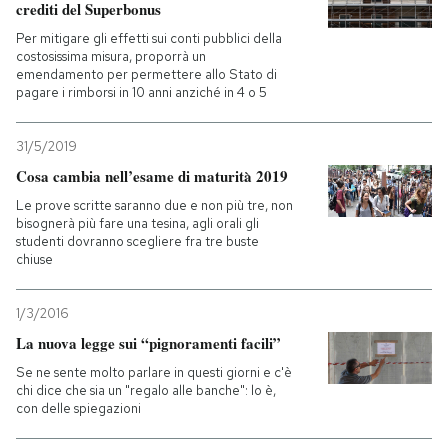
crediti del Superbonus
Per mitigare gli effetti sui conti pubblici della
PODCAST
costosissima misura, proporrà un
emendamento per permettere allo Stato di
pagare i rimborsi in 10 anni anziché in 4 o 5
NEWSLETTER
31/5/2019
I MIEI PREFERITI
Cosa cambia nell’esame di maturità 2019
Le prove scritte saranno due e non più tre, non
bisognerà più fare una tesina, agli orali gli
SHOP
studenti dovranno scegliere fra tre buste
chiuse
CALENDARIO
1/3/2016
La nuova legge sui “pignoramenti facili”
AREA PERSONALE
Se ne sente molto parlare in questi giorni e c'è
chi dice che sia un "regalo alle banche": lo è,
con delle spiegazioni
Entra