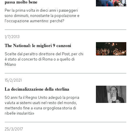
passa molto bene
Per la prima volta in dieci anni i passeggeri
PODCAST
sono diminuiti, nonostante la popolazione e
l'occupazione aumentino: perché?
NEWSLETTER
1/7/2013
The National: le migliori 9 canzoni
I MIEI PREFERITI
Scelte dal peraltro direttore del Post, per chi
è stato al concerto di Roma o a quello di
Milano
SHOP
15/2/2021
La decimalizzazione della sterlina
CALENDARIO
50 anni fa il Regno Unito adeguò la propria
valuta ai sistemi usati nel resto del mondo,
AREA PERSONALE
mettendo fine a «una orgogliosa storia di
ribelle insularità»
Entra
25/3/2017