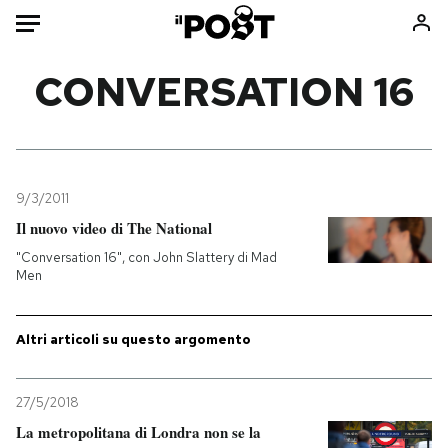
Auto
CONVERSATION 16
HOME
Italia
Moda
Mondo
Libri
9/3/2011
Politica
Consumismi
Il nuovo video di The National
Tecnologia
Storie/Idee
"Conversation 16", con John Slattery di Mad
Men
Internet
Ok Boomer!
Scienza
Media
Altri articoli su questo argomento
Cultura
Europa
Economia
Altrecose
Sport
Mondiali calcio 2026
27/5/2018
La metropolitana di Londra non se la