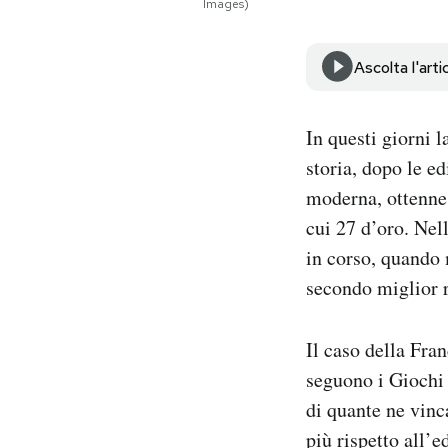
Images)
Notifiche mobile
Regala il Post
Ascolta l'arti
Hai bisogno di aiuto?
Esci
In questi giorni l
storia, dopo le e
moderna, ottenne 
cui 27 d’oro. Nel
in corso, quando 
secondo miglior r
Il caso della Fra
seguono i Giochi 
di quante ne vinc
più rispetto all’