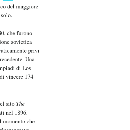
fico del maggiore
 solo.
80, che furono
sione sovietica
praticamente privi
precedente. Una
impiadi di Los
 di vincere 174
el sito
The
ti nel 1896.
dal momento che
 ripercuoteva