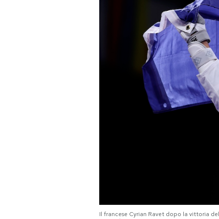
PODCAST
NEWSLETTER
I MIEI PREFERITI
SHOP
CALENDARIO
AREA PERSONALE
Area Personale
Newsletter
Il francese Cyrian Ravet dopo la vittoria d