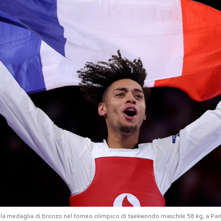
ella medaglia di bronzo nel torneo olimpico di taekwondo maschile 58 kg, a Par