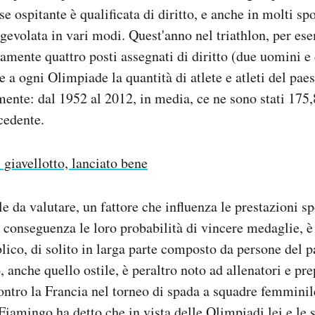
e ospitante è qualificata di diritto, e anche in molti spo
agevolata in vari modi. Quest'anno nel triathlon, per es
mente quattro posti assegnati di diritto (due uomini e
 a ogni Olimpiade la quantità di atlete e atleti del pae
te: dal 1952 al 2012, in media, ce ne sono stati 175,
cedente.
l giavellotto, lanciato bene
le da valutare, un fattore che influenza le prestazioni sp
di conseguenza le loro probabilità di vincere medaglie, è
lico, di solito in larga parte composto da persone del p
, anche quello ostile, è peraltro noto ad allenatori e pr
ntro la Francia nel torneo di spada a squadre femminil
 Fiamingo ha detto che in vista delle Olimpiadi lei e le