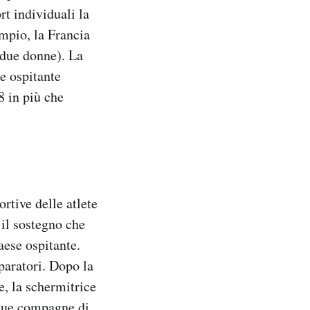
rt individuali la
empio, la Francia
 due donne). La
se ospitante
8 in più che
ortive delle atlete
 il sostegno che
aese ospitante.
eparatori. Dopo la
e, la schermitrice
 sue compagne di