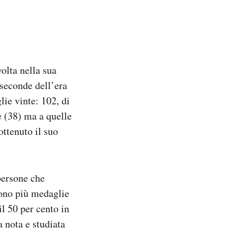
volta nella sua
 seconde dell’era
ie vinte: 102, di
 (38) ma a quelle
ottenuto il suo
persone che
cono più medaglie
il 50 per cento in
za
nota
e studiata