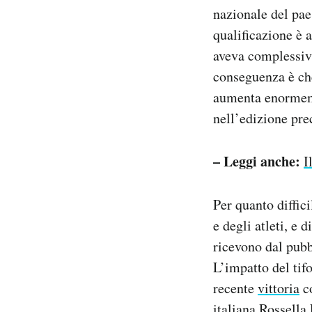
nazionale del paes
qualificazione è 
aveva complessiva
conseguenza è che
aumenta enormemen
nell’edizione pre
– Leggi anche:
I
Per quanto diffici
e degli atleti, e 
ricevono dal pubb
L’impatto del tifo
recente
vittoria
co
italiana Rossella