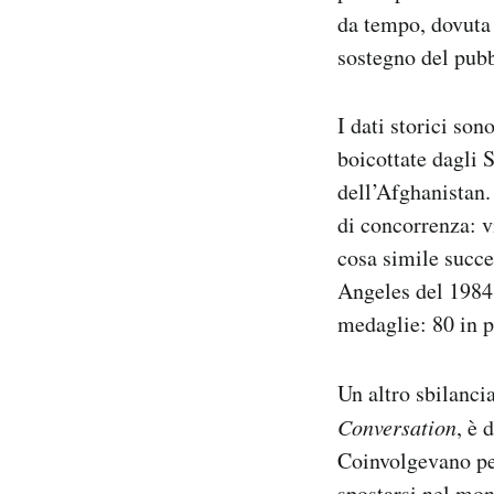
da tempo, dovuta 
sostegno del pubbl
I dati storici so
boicottate dagli S
dell’Afghanistan. 
di concorrenza: v
cosa simile succe
Angeles del 1984 
medaglie: 80 in p
Un altro sbilanci
Conversation
, è 
Coinvolgevano per
spostarsi nel mon