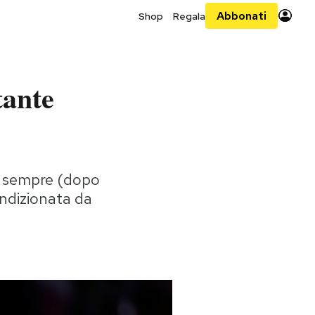
Abbonati
Shop
Regala
tante
di sempre (dopo
ondizionata da