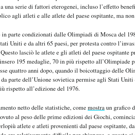
a una serie di fattori eterogenei, incluso l’effetto bene
ico agli atleti e alle atlete del paese ospitante, ma non
no in parte condizionati dalle Olimpiadi di Mosca del 19
tati Uniti e da altri 65 paesi, per protesta contro l’inva
Questo lasciò le atlete e gli atleti del paese ospitante 
insero 195 medaglie, 70 in più rispetto all’Olimpiade 
sse quattro anni dopo, quando il boicottaggio delle Ol
da parte dell’Unione sovietica permise agli Stati Uniti
iù rispetto all’edizione del 1976.
amento netto delle statistiche, come
mostra
un grafico d
dovuto al peso delle prime edizioni dei Giochi, comincia
lopiù atlete e atleti provenienti dal paese ospitante, 
do era relativamente difficile per chiunque, e questo si