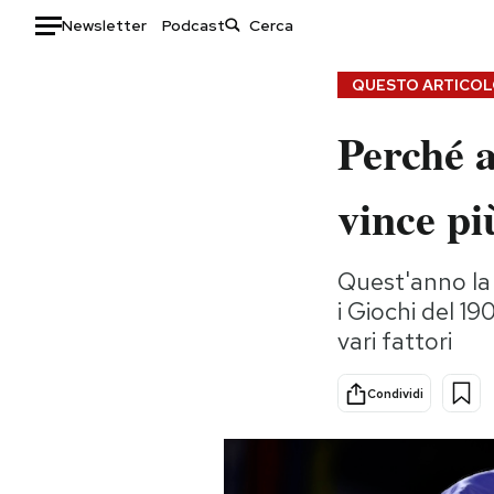
Newsletter
Podcast
Auto
QUESTO ARTICOLO
Perché a
HOME
Italia
Moda
vince pi
Mondo
Libri
Politica
Consumismi
Quest'anno la 
Tecnologia
Storie/Idee
i Giochi del 1
Internet
Ok Boomer!
vari fattori
Scienza
Media
Cultura
Europa
Condividi
Economia
Altrecose
Sport
Mondiali calcio 2026