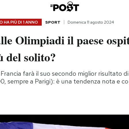
 HA PIÙ DI
1 ANNO
SPORT
Domenica 11 agosto 2024
lle Olimpiadi il paese ospi
ù del solito?
Francia farà il suo secondo miglior risultato 
900, sempre a Parigi): è una tendenza nota e c