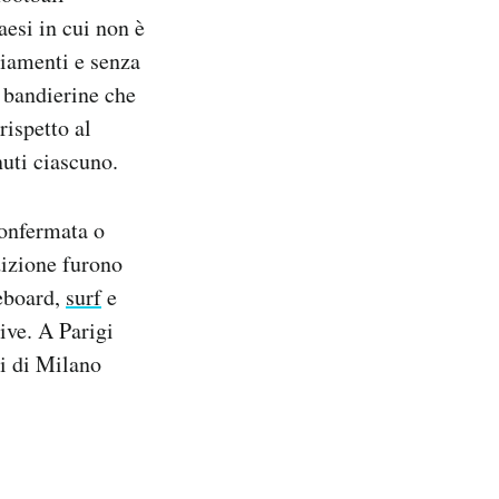
aesi in cui non è
giamenti e senza
e bandierine che
rispetto al
nuti ciascuno.
confermata o
dizione furono
teboard,
surf
e
ive. A Parigi
li di Milano