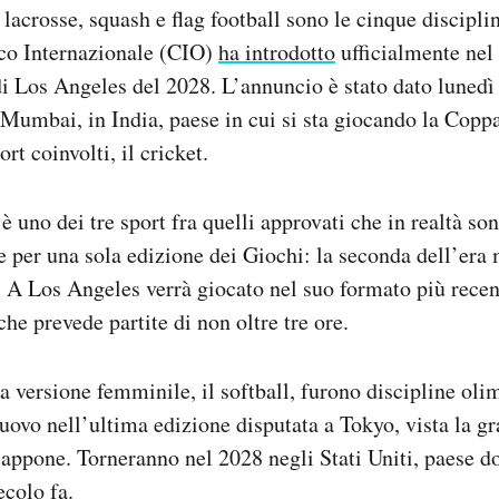
 lacrosse, squash e flag football sono le cinque disciplin
co Internazionale (CIO)
ha introdotto
ufficialmente ne
i Los Angeles del 2028. L’annuncio è stato dato lunedì
 Mumbai, in India, paese in cui si sta giocando la Cop
rt coinvolti, il cricket.
è uno dei tre sport fra quelli approvati che in realtà son
e per una sola edizione dei Giochi: la seconda dell’era
. A Los Angeles verrà giocato nel suo formato più recent
he prevede partite di non oltre tre ore.
sua versione femminile, il softball, furono discipline ol
nuovo nell’ultima edizione disputata a Tokyo, vista la g
iappone. Torneranno nel 2028 negli Stati Uniti, paese do
ecolo fa.