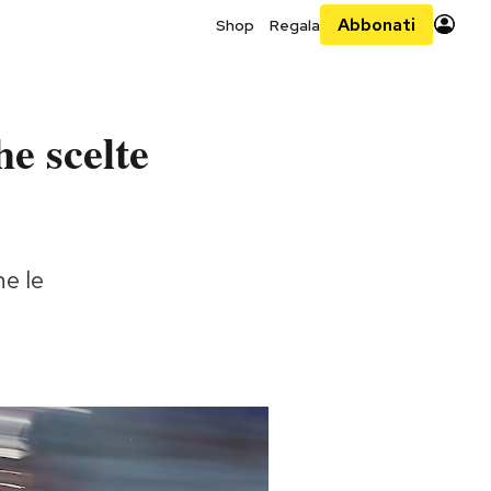
Abbonati
Shop
Regala
he scelte
ne le