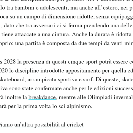
o tra bambini e adolescenti, ma anche all’estero, nei p
gioca su un campo di dimensione ridotte, senza equipag
ri, dato che tra avversari ci si ferma prendendo una dell
tiene attaccate a una cintura. Anche la durata è ridotta 
roprio: una partita è composta da due tempi da venti mi
2028 la presenza di questi cinque sport potrà essere 
0 le discipline introdotte appositamente per quella e
 skateboard, arrampicata sportiva e surf. Di queste, ska
iva sono state confermate anche per le edizioni success
à inoltre la
breakdance
, mentre alle Olimpiadi inverna
arà per la prima volta lo sci alpinismo.
iamo un’altra possibilità al cricket