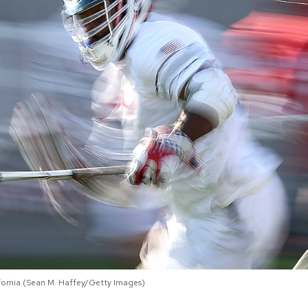
lifornia (Sean M. Haffey/Getty Images)