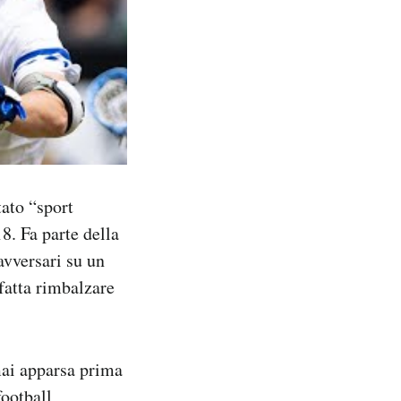
tato “sport
8. Fa parte della
avversari su un
fatta rimbalzare
mai apparsa prima
football