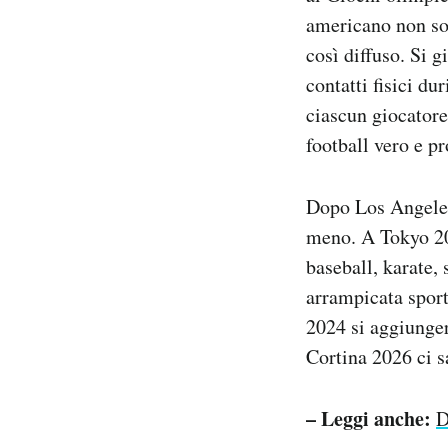
americano non sol
così diffuso. Si 
contatti fisici du
ciascun giocatore 
football vero e p
Dopo Los Angeles 
meno. A Tokyo 202
baseball, karate,
arrampicata sport
2024 si aggiunger
Cortina 2026 ci s
– Leggi anche:
D