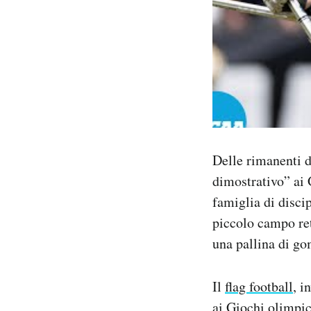
Delle rimanenti d
dimostrativo” ai 
famiglia di discip
piccolo campo ret
una pallina di g
Il
flag football
, i
ai Giochi olimpic