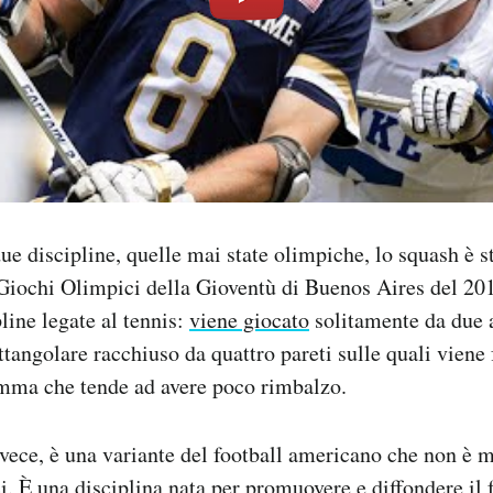
ue discipline, quelle mai state olimpiche, lo squash è s
Giochi Olimpici della Gioventù di Buenos Aires del 201
line legate al tennis:
viene giocato
solitamente da due 
tangolare racchiuso da quattro pareti sulle quali viene 
omma che tende ad avere poco rimbalzo.
nvece, è una variante del football americano che non è 
i. È una disciplina nata per promuovere e diffondere il 