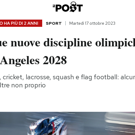
 HA PIÙ DI
2 ANNI
SPORT
Martedì 17 ottobre 2023
e nuove discipline olimpic
 Angeles 2028
cricket, lacrosse, squash e flag football: alcu
tre non proprio