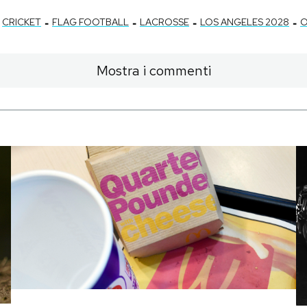
-
-
-
-
CRICKET
FLAG FOOTBALL
LACROSSE
LOS ANGELES 2028
O
Mostra i commenti