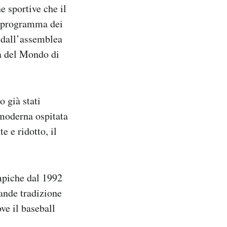
e sportive che il
l programma dei
 dall’assemblea
pa del Mondo di
o già stati
 moderna ospitata
e e ridotto, il
impiche dal 1992
rande tradizione
ve il baseball