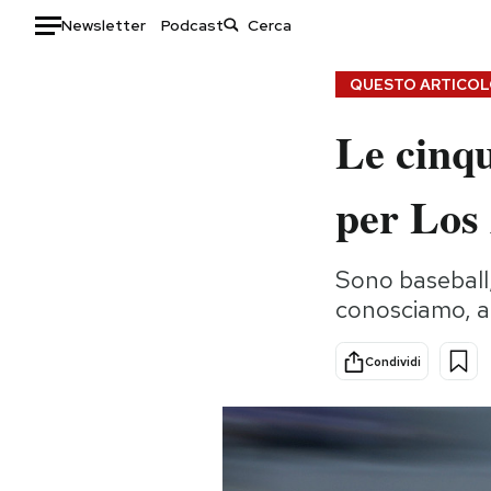
Newsletter
Podcast
Auto
QUESTO ARTICOLO
Le cinqu
HOME
Italia
Moda
per Los
Mondo
Libri
Politica
Consumismi
Sono baseball, 
Tecnologia
Storie/Idee
conosciamo, al
Internet
Ok Boomer!
Scienza
Media
Condividi
Cultura
Europa
Economia
Altrecose
Sport
Mondiali calcio 2026