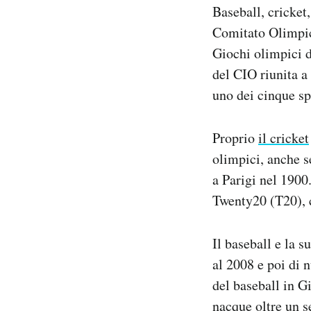
Baseball, cricket,
Notifiche mobile
Regala il Post
Comitato Olimpi
Hai bisogno di aiuto?
Giochi olimpici d
Esci
del CIO riunita a
uno dei cinque spo
Proprio
il cricket
olimpici, anche s
a Parigi nel 1900
Twenty20 (T20), c
Il baseball e la 
al 2008 e poi di 
del baseball in G
nacque oltre un s