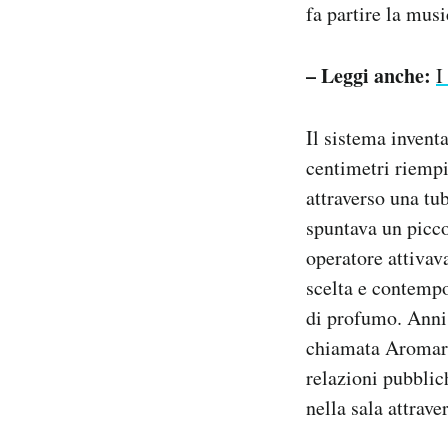
fa partire la musi
– Leggi anche:
I
Il sistema invent
centimetri riempi
attraverso una tu
spuntava un picco
operatore attivav
scelta e contempo
di profumo. Anni
chiamata Aromara
relazioni pubblic
nella sala attrave