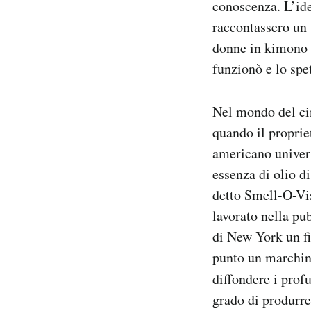
conoscenza. L’ide
raccontassero un 
donne in kimono c
funzionò e lo spe
Nel mondo del cin
quando il proprie
americano univer
essenza di olio d
detto Smell-O-Vis
lavorato nella pu
di New York un fi
punto un marching
diffondere i prof
grado di produrre