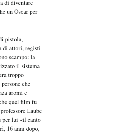
a di diventare
che un Oscar per
i pistola,
di attori, registi
rono scampo: la
lizzato il sistema
 era troppo
e persone che
nza aromi e
 che quel film fu
l professore Laube
 per lui «il canto
rì, 16 anni dopo,