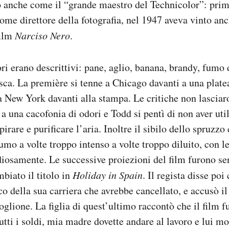
o anche come il “grande maestro del Technicolor”: prim
come direttore della fotografia, nel 1947 aveva vinto an
film
Narciso Nero
.
ri erano descrittivi: pane, aglio, banana, brandy, fumo d
sca. La première si tenne a Chicago davanti a una platea 
 a New York davanti alla stampa. Le critiche non lascia
a a una cacofonia di odori e Todd si pentì di non aver uti
pirare e purificare l’aria. Inoltre il sibilo dello spruzzo
umo a volte troppo intenso a volte troppo diluito, con l
iosamente. Le successive proiezioni del film furono se
biato il titolo in
Holiday in Spain
. Il regista disse poi
ico della sua carriera che avrebbe cancellato, e accusò i
glione. La figlia di quest’ultimo raccontò che il film fu
utti i soldi, mia madre dovette andare al lavoro e lui mo