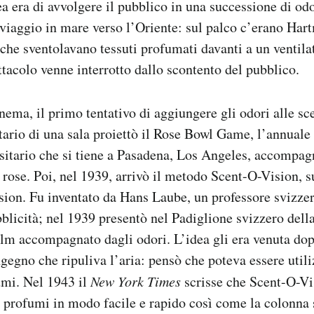
a era di avvolgere il pubblico in una successione di od
viaggio in mare verso l’Oriente: sul palco c’erano Har
he sventolavano tessuti profumati davanti a un ventila
ttacolo venne interrotto dallo scontento del pubblico.
ema, il primo tentativo di aggiungere gli odori alle sc
tario di una sala proiettò il Rose Bowl Game, l’annuale p
sitario che si tiene a Pasadena, Los Angeles, accompa
i rose. Poi, nel 1939, arrivò il metodo Scent-O-Vision,
ion. Fu inventato da Hans Laube, un professore svizze
bblicità; nel 1939 presentò nel Padiglione svizzero del
lm accompagnato dagli odori. L’idea gli era venuta do
egno che ripuliva l’aria: pensò che poteva essere util
umi. Nel 1943 il
New York Times
scrisse che Scent-O-Vi
 profumi in modo facile e rapido così come la colonna 