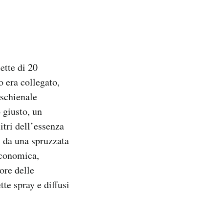
ette di 20
o era collegato,
 schienale
 giusto, un
itri dell’essenza
i da una spruzzata
economica,
ore delle
te spray e diffusi