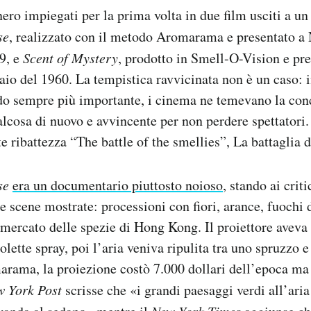
ero impiegati per la prima volta in due film usciti a un
se
, realizzato con il metodo Aromarama e presentato a
9, e
Scent of Mystery
, prodotto in Smell-O-Vision e pre
io del 1960. La tempistica ravvicinata non è un caso: 
ndo sempre più importante, i cinema ne temevano la con
ualcosa di nuovo e avvincente per non perdere spettatori
 ribattezza “The battle of the smellies”, La battaglia d
se
era un documentario piuttosto noioso
, stando ai criti
e scene mostrate: processioni con fiori, arance, fuochi d
l mercato delle spezie di Hong Kong. Il proiettore aveva
ette spray, poi l’aria veniva ripulita tra uno spruzzo e
arama, la proiezione costò 7.000 dollari dell’epoca m
 York Post
scrisse che «i grandi paesaggi verdi all’ari