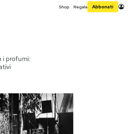
Abbonati
Shop
Regala
 i profumi:
tivi