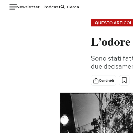
Newsletter
Podcast
Auto
QUESTO ARTICOLO
L’odore 
HOME
Italia
Moda
Sono stati fat
Mondo
Libri
due decisament
Politica
Consumismi
Tecnologia
Storie/Idee
Condividi
Internet
Ok Boomer!
Scienza
Media
Cultura
Europa
Economia
Altrecose
Sport
Mondiali calcio 2026