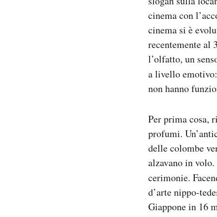
slogan sulla loca
Notifiche mobile
cinema con l’acc
Regala il Post
cinema si è evolu
Hai bisogno di aiuto?
recentemente al 3
Esci
l’olfatto, un sen
a livello emotivo
non hanno funzio
Per prima cosa, 
profumi. Un’antic
delle colombe ven
alzavano in volo. 
cerimonie. Facen
d’arte nippo-ted
Giappone in 16 mi