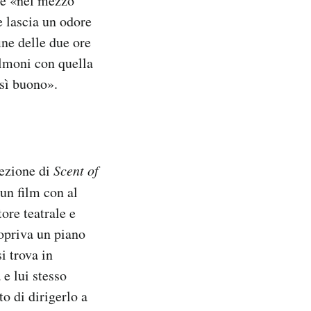
e «nel mezzo
e lascia un odore
ine delle due ore
olmoni con quella
sì buono».
iezione di
Scent of
 un film con al
ore teatrale e
copriva un piano
i trova in
e lui stesso
o di dirigerlo a