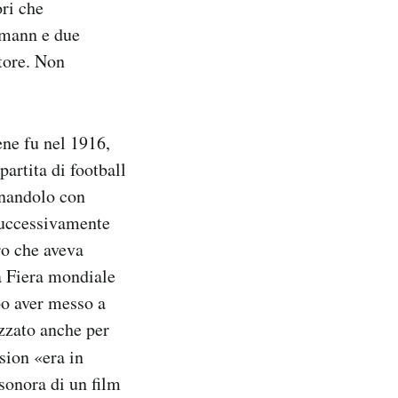
ori che
tmann e due
tore. Non
ene fu nel 1916,
artita di football
gnandolo con
 successivamente
ro che aveva
la Fiera mondiale
po aver messo a
izzato anche per
sion «era in
sonora di un film