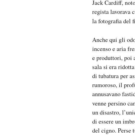
Jack Cardiff, not
regista lavorava 
la fotografia del 
Anche qui gli odo
incenso e aria fre
e produttori, poi
sala si era ridott
di tubatura per as
rumoroso, il prof
annusavano fastid
venne persino cam
un disastro, l’un
di essere un imbro
del cigno. Perse t