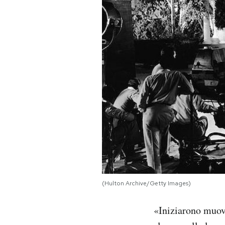
PODCAST
NEWSLETTER
I MIEI PREFERITI
SHOP
CALENDARIO
(Hulton Archive/Getty Images)
AREA PERSONALE
Area Personale
«Iniziarono muove
Newsletter