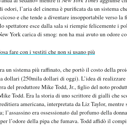
evanda al sedano» mentre il
New York Times
aggiunse ch
di odori, l’aria del cinema è purificata da un sistema ch
ccicoso e che tende a diventare insopportabile verso la f
lo spettatore esce dalla sala si riempie felicemente i p
 New York carica di smog: non ha mai avuto un odore co
osa fare con i vestiti che non si usano più
a un sistema più raffinato, che portò il costo della pro
 dollari (250mila dollari di oggi). L’idea di realizzare
ra del produttore Mike Todd, Jr., figlio del noto produtt
ike Todd. Era la storia di uno scrittore di gialli che s
reditiera americana, interpretata da Liz Taylor, mentre s
; l’assassino era ossessionato dal profumo della donna 
 per l’odore della pipa che fumava. Todd affidò il compit