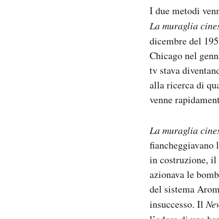
I due metodi venn
La muraglia cine
dicembre del 195
Chicago nel genna
tv stava diventa
alla ricerca di q
venne rapidamente
La muraglia cine
fiancheggiavano l
in costruzione, i
azionava le bombol
del sistema Arom
insuccesso. Il
New