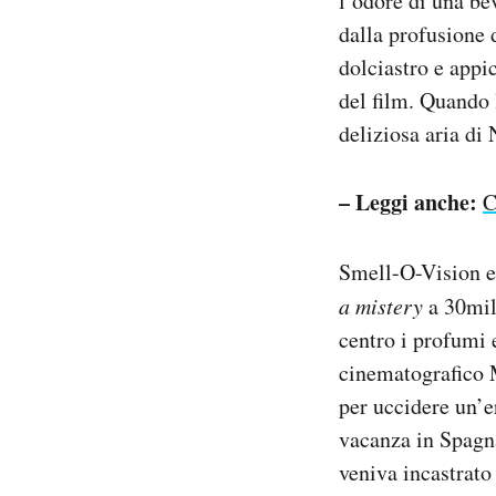
l’odore di una b
dalla profusione 
dolciastro e appi
del film. Quando 
deliziosa aria di
– Leggi anche:
C
Smell-O-Vision er
a mistery
a 30mila
centro i profumi e
cinematografico M
per uccidere un’e
vacanza in Spagna
veniva incastrato