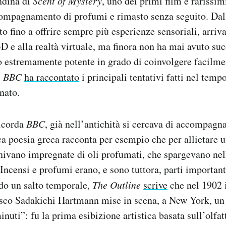
ndina di
Scent of Mystery
, uno dei primi film e rarissimi
ompagnamento di profumi e rimasto senza seguito. Dalla
to fino a offrire sempre più esperienze sensoriali, arriv
D e alla realtà virtuale, ma finora non ha mai avuto su
so estremamente potente in grado di coinvolgere facilme
:
BBC
ha raccontato
i principali tentativi fatti nel tempo
nato.
ricorda
BBC
, già nell’antichità si cercava di accompagn
a poesia greca racconta per esempio che per allietare un
ivano impregnate di oli profumati, che spargevano nell
Incensi e profumi erano, e sono tuttora, parti importanti
do un salto temporale,
The Outline
scrive
che nel 1902 i
esco Sadakichi Hartmann mise in scena, a New York, un
nuti”: fu la prima esibizione artistica basata sull’olfat