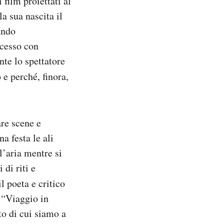
 film proiettati al
 sua nascita il
ando
ccesso con
nte lo spettatore
 e perché, finora,
are scene e
a festa le ali
’aria mentre si
 di riti e
l poeta e critico
 “Viaggio in
to di cui siamo a