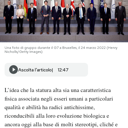
PODCAST
NEWSLETTER
Una foto di gruppo durante il G7 a Bruxelles, il 24 marzo 2022 (Henry
I MIEI PREFERITI
Nicholls/Getty Images)
SHOP
Ascolta l'articolo
12:47
CALENDARIO
L’idea che la statura alta sia una caratteristica
fisica associata negli esseri umani a particolari
AREA PERSONALE
qualità e abilità ha radici antichissime,
riconducibili alla loro evoluzione biologica e
Area Personale
ancora oggi alla base di molti stereotipi, cliché e
Newsletter