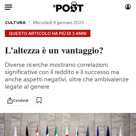
Auto
CULTURA
Mercoledì 4 gennaio 2023
QUESTO ARTICOLO HA PIÙ DI
3 ANNI
HOME
L’altezza è un vantaggio?
Italia
Moda
Mondo
Libri
Diverse ricerche mostrano correlazioni
Politica
Consumismi
significative con il reddito e il successo ma
Tecnologia
Storie/Idee
anche aspetti negativi, oltre che ambivalenze
legate al genere
Internet
Ok Boomer!
Scienza
Media
Condividi
Cultura
Europa
Economia
Altrecose
Sport
Mondiali calcio 2026