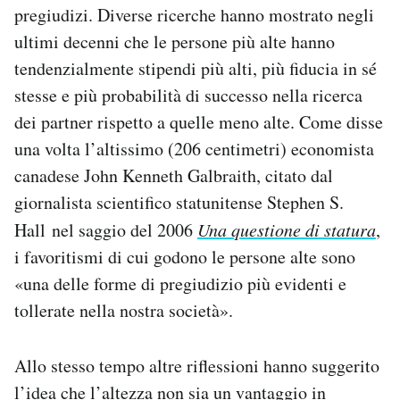
pregiudizi. Diverse ricerche hanno mostrato negli
Notifiche mobile
Regala il Post
ultimi decenni che le persone più alte hanno
Hai bisogno di aiuto?
tendenzialmente stipendi più alti, più fiducia in sé
Esci
stesse e più probabilità di successo nella ricerca
dei partner rispetto a quelle meno alte. Come disse
una volta l’altissimo (206 centimetri) economista
canadese John Kenneth Galbraith, citato dal
giornalista scientifico statunitense Stephen S.
Hall nel saggio del 2006
Una questione di statura
,
i favoritismi di cui godono le persone alte sono
«una delle forme di pregiudizio più evidenti e
tollerate nella nostra società».
Allo stesso tempo altre riflessioni hanno suggerito
l’idea che l’altezza non sia un vantaggio in