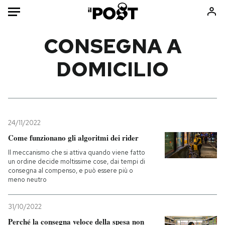
Auto
CONSEGNA A
DOMICILIO
HOME
Italia
Moda
Mondo
Libri
Politica
Consumismi
24/11/2022
Tecnologia
Storie/Idee
Come funzionano gli algoritmi dei rider
Internet
Ok Boomer!
Il meccanismo che si attiva quando viene fatto
Scienza
Media
un ordine decide moltissime cose, dai tempi di
consegna al compenso, e può essere più o
Cultura
Europa
meno neutro
Economia
Altrecose
Sport
Mondiali calcio 2026
31/10/2022
Perché la consegna veloce della spesa non