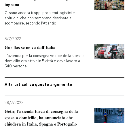
ingrana
PODCAST
Ci sono ancora troppi problemi logistici e
abitudini che non sembrano destinate a
scomparire, secondo l'Atlantic
NEWSLETTER
5/7/2022
Gorillas se ne va dall’Italia
I MIEI PREFERITI
L'azienda per la consegna veloce della spesa a
domicilio era attiva in 5 città e dava lavoro a
540 persone
SHOP
Altri articoli su questo argomento
CALENDARIO
28/7/2023
AREA PERSONALE
Getir, l’azienda turca di consegna della
spesa a domicilio, ha annunciato che
Entra
chiuderà in Italia, Spagna e Portogallo