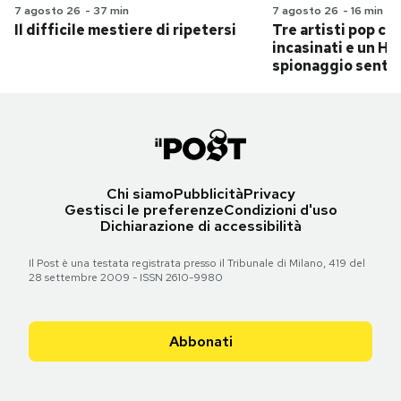
7 agosto 26
-
37 min
7 agosto 26
-
16 min
Il difficile mestiere di ripetersi
Tre artisti pop ch
incasinati e un Hit
spionaggio senti
Chi siamo
Pubblicità
Privacy
Gestisci le preferenze
Condizioni d'uso
Dichiarazione di accessibilità
Il Post è una testata registrata presso il Tribunale di Milano, 419 del
28 settembre 2009 - ISSN 2610-9980
Abbonati