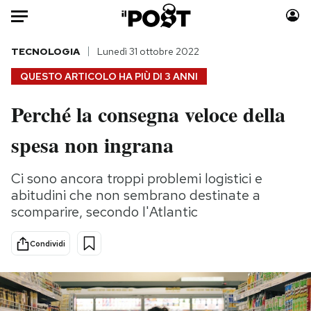
Auto
TECNOLOGIA
Lunedì 31 ottobre 2022
QUESTO ARTICOLO HA PIÙ DI
3 ANNI
HOME
Perché la consegna veloce della
Italia
Moda
spesa non ingrana
Mondo
Libri
Politica
Consumismi
Ci sono ancora troppi problemi logistici e
Tecnologia
Storie/Idee
abitudini che non sembrano destinate a
Internet
Ok Boomer!
scomparire, secondo l'Atlantic
Scienza
Media
Cultura
Europa
Condividi
Economia
Altrecose
Sport
Mondiali calcio 2026