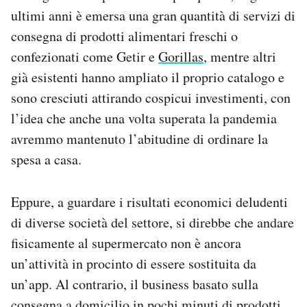
Notifiche mobile
ultimi anni è emersa una gran quantità di servizi di
Regala il Post
consegna di prodotti alimentari freschi o
Hai bisogno di aiuto?
confezionati come Getir e
Gorillas
, mentre altri
Esci
già esistenti hanno ampliato il proprio catalogo e
sono cresciuti attirando cospicui investimenti, con
l’idea che anche una volta superata la pandemia
avremmo mantenuto l’abitudine di ordinare la
spesa a casa.
Eppure, a guardare i risultati economici deludenti
di diverse società del settore, si direbbe che andare
fisicamente al supermercato non è ancora
un’attività in procinto di essere sostituita da
un’app. Al contrario, il business basato sulla
consegna a domicilio in pochi minuti di prodotti