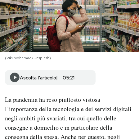
PODCAST
NEWSLETTER
I MIEI PREFERITI
(Viki Mohamad/Unsplash)
SHOP
Ascolta l'articolo
05:21
CALENDARIO
La pandemia ha reso piuttosto vistosa
l’importanza della tecnologia e dei servizi digitali
AREA PERSONALE
negli ambiti più svariati, tra cui quello delle
consegne a domicilio e in particolare della
Area Personale
consegna della spesa. Anche per questo, negli
Newsletter