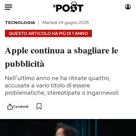
Auto
TECNOLOGIA
Martedì 24 giugno 2025
QUESTO ARTICOLO HA PIÙ DI
1 ANNO
HOME
Apple continua a sbagliare le
Italia
Moda
pubblicità
Mondo
Libri
Politica
Consumismi
Nell'ultimo anno ne ha ritirate quattro,
Tecnologia
Storie/Idee
accusate a vario titolo di essere
Internet
Ok Boomer!
problematiche, stereotipate o ingannevoli
Scienza
Media
Cultura
Europa
Condividi
Economia
Altrecose
Sport
Mondiali calcio 2026