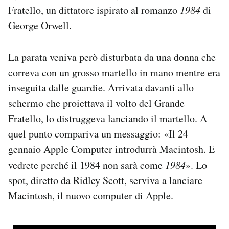
Fratello, un dittatore ispirato al romanzo
1984
di
Notifiche mobile
Regala il Post
George Orwell.
Hai bisogno di aiuto?
Esci
La parata veniva però disturbata da una donna che
correva con un grosso martello in mano mentre era
inseguita dalle guardie. Arrivata davanti allo
schermo che proiettava il volto del Grande
Fratello, lo distruggeva lanciando il martello. A
quel punto compariva un messaggio: «Il 24
gennaio Apple Computer introdurrà Macintosh. E
vedrete perché il 1984 non sarà come
1984
». Lo
spot, diretto da Ridley Scott, serviva a lanciare
Macintosh, il nuovo computer di Apple.