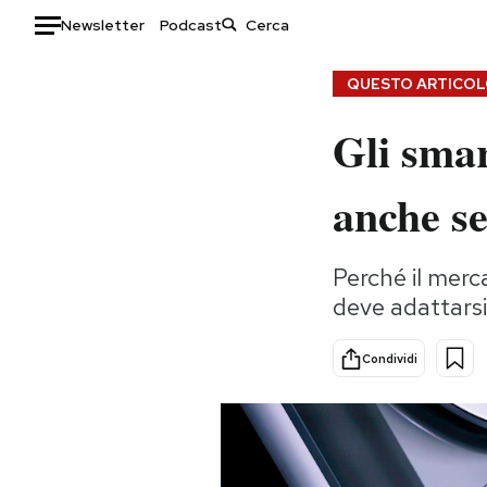
Newsletter
Podcast
Auto
QUESTO ARTICOLO
Gli sma
HOME
Italia
Moda
anche s
Mondo
Libri
Politica
Consumismi
Perché il merca
Tecnologia
Storie/Idee
deve adattarsi
Internet
Ok Boomer!
Scienza
Media
Condividi
Cultura
Europa
Economia
Altrecose
Sport
Mondiali calcio 2026