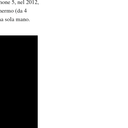
hone 5, nel 2012,
chermo (da 4
una sola mano.