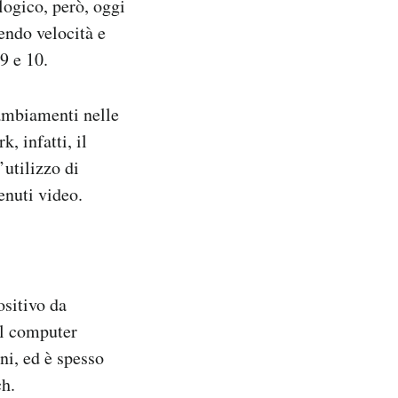
ologico, però, oggi
endo velocità e
9 e 10.
cambiamenti nelle
, infatti, il
’utilizzo di
enuti video.
ositivo da
il computer
ni, ed è spesso
ch.