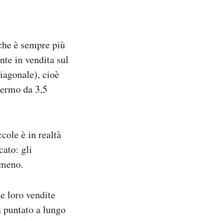
che è sempre più
nte in vendita sul
iagonale), cioè
hermo da 3,5
cole è in realtà
ato: gli
 meno.
e loro vendite
a puntato a lungo