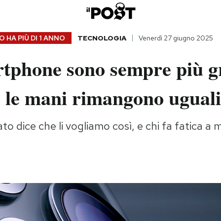
 HA PIÙ DI
1 ANNO
TECNOLOGIA
Venerdì 27 giugno 2025
rtphone sono sempre più g
e le mani rimangono uguali
to dice che li vogliamo così, e chi fa fatica a 