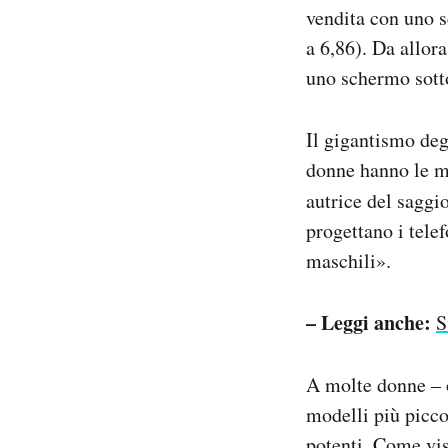
vendita con uno 
a 6,86). Da allor
uno schermo sotto
Il gigantismo de
donne hanno le ma
autrice del saggi
progettano i tele
maschili».
– Leggi anche:
S
A molte donne – o
modelli più picco
potenti. Come vis