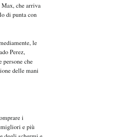
 Max, che arriva
lo di punta con
 mediamente, le
iado Perez,
e persone che
sione delle mani
comprare i
 migliori e più
ne degli schermi e