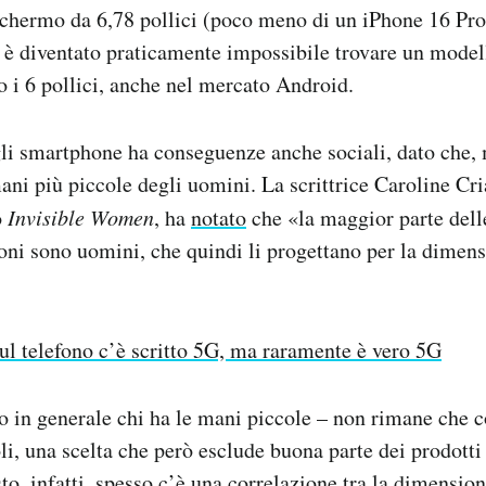
schermo da 6,78 pollici (poco meno di un iPhone 16 Pro
a è diventato praticamente impossibile trovare un model
 i 6 pollici, anche nel mercato Android.
gli smartphone ha conseguenze anche sociali, dato che,
ni più piccole degli uomini. La scrittrice Caroline Cr
o
Invisible Women
, ha
notato
che «la maggior parte dell
foni sono uomini, che quindi li progettano per la dimen
ul telefono c’è scritto 5G, ma raramente è vero 5G
 in generale chi ha le mani piccole – non rimane che 
li, una scelta che però esclude buona parte dei prodotti
to, infatti, spesso c’è una correlazione tra la dimensio