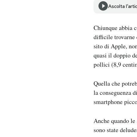
Notifiche mobile
Ascolta l'arti
Regala il Post
Hai bisogno di aiuto?
Chiunque abbia c
Esci
difficile trovarn
sito di Apple, no
quasi il doppio d
pollici (8,9 centi
Quella che potreb
la conseguenza di
smartphone picco
Anche quando le a
sono state delude