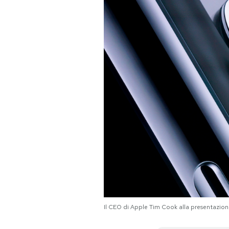
PODCAST
NEWSLETTER
I MIEI PREFERITI
SHOP
CALENDARIO
AREA PERSONALE
Il CEO di Apple Tim Cook alla presentazio
Area Personale
Newsletter