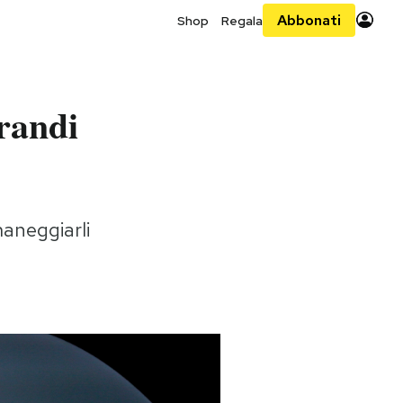
Abbonati
Shop
Regala
randi
maneggiarli