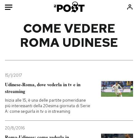
Auto
COME VEDERE
ROMA UDINESE
HOME
Italia
Moda
Mondo
Libri
Politica
Consumismi
15/1/2017
Tecnologia
Storie/Idee
Udinese-Roma, dove vederla in tv e in
Internet
Ok Boomer!
streaming
Scienza
Media
Inizia alle 15, è una delle partite pomeridiane
Cultura
Europa
più interessanti della 20esima giornata di Serie
A: come seguirla in tv o in streaming
Economia
Altrecose
Sport
Mondiali calcio 2026
20/8/2016
Roma-Udinese: come vederla in