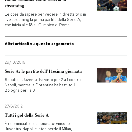
streaming
PODCAST
Le cose da sapere per vedere in diretta tv o in
live streaming la prima partita della Serie A,
che inizia alle 18 all'Olimpico di Roma
NEWSLETTER
Altri articoli su questo argomento
I MIEI PREFERITI
29/10/2016
SHOP
Serie A: le partite dell’11esima giornata
Sabato la Juventus ha vinto per 2 a 1 contro il
Napoli, mentre la Fiorentina ha battuto il
CALENDARIO
Bologna per 1 a 0
27/8/2012
AREA PERSONALE
Tutti i gol della Serie A
Entra
È ricominciato il campionato: vincono
Juventus, Napoli e Inter, perde il Milan,