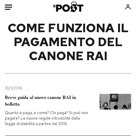
Auto
COME FUNZIONA IL
PAGAMENTO DEL
HOME
CANONE RAI
Italia
Moda
Mondo
Libri
Politica
Consumismi
Tecnologia
Storie/Idee
Internet
Ok Boomer!
19/1/2016
Scienza
Media
Breve guida al nuovo canone RAI in
bolletta
Cultura
Europa
Economia
Altrecose
Quanto si paga, e come? Chi paga? Si può non
pagare? Le nuove regole introdotte dalla
Sport
Mondiali calcio 2026
legge di stabilità a partire dal 2016