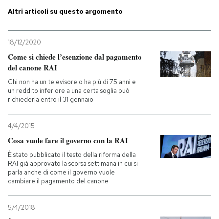
Altri articoli su questo argomento
PODCAST
18/12/2020
NEWSLETTER
Come si chiede l’esenzione dal pagamento
del canone RAI
Chi non ha un televisore o ha più di 75 anni e
I MIEI PREFERITI
un reddito inferiore a una certa soglia può
richiederla entro il 31 gennaio
SHOP
4/4/2015
Cosa vuole fare il governo con la RAI
CALENDARIO
È stato pubblicato il testo della riforma della
RAI già approvato la scorsa settimana in cui si
parla anche di come il governo vuole
AREA PERSONALE
cambiare il pagamento del canone
Entra
5/4/2018