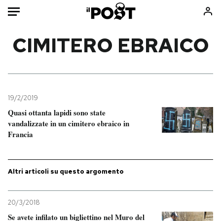
Auto
CIMITERO EBRAICO
HOME
Italia
Moda
Mondo
Libri
19/2/2019
Politica
Consumismi
Quasi ottanta lapidi sono state
vandalizzate in un cimitero ebraico in
Tecnologia
Storie/Idee
Francia
Internet
Ok Boomer!
Scienza
Media
Cultura
Europa
Altri articoli su questo argomento
Economia
Altrecose
Sport
Mondiali calcio 2026
20/3/2018
Se avete infilato un bigliettino nel Muro del