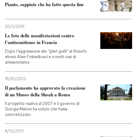
Pianto, sappiate che ha fatto questa fine
PODCAST
20/2/2019
NEWSLETTER
Le foto delle manifestazioni contro
l’antisemitismo in Francia
Dopo l'aggressione dei "gilet gialli" al filosofo
I MIEI PREFERITI
ebreo Alain Finkielkraut e a molti casi di
antisemitismo
SHOP
18/10/2023
Il parlamento ha approvato la creazione
CALENDARIO
di un Museo della Shoah a Roma
Il progetto risaliva al 2007 e il governo di
Giorgia Meloni ha voluto che fosse
AREA PERSONALE
concretizzato
Entra
4/10/2013