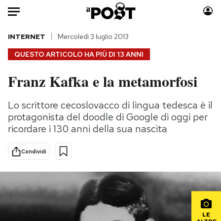
Auto
INTERNET
Mercoledì 3 luglio 2013
QUESTO ARTICOLO HA PIÙ DI
13 ANNI
HOME
Franz Kafka e la metamorfosi
Italia
Moda
Mondo
Libri
Lo scrittore cecoslovacco di lingua tedesca è il
Politica
Consumismi
protagonista del doodle di Google di oggi per
Tecnologia
Storie/Idee
ricordare i 130 anni della sua nascita
Internet
Ok Boomer!
Condividi
Scienza
Media
Cultura
Europa
Economia
Altrecose
Sport
Mondiali calcio 2026
LE