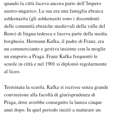
quando la città faceva ancora parte dell’Impero
Notifiche mobile
austro-ungarico. La sua era una famiglia ebraica
Regala il Post
Hai bisogno di aiuto?
ashkenazita (gli ashkenaziti sono i discendenti
Esci
delle comunità ebraiche medievali della valle del
Reno) di lingua tedesca e faceva parte della media
borghesia. Hermann Kafka, il padre di Franz, era
un commerciante e gestiva insieme con la moglie
un emporio a Praga. Franz Kafka frequentò le
scuole in città e nel 1901 si diplomò regolarmente
al liceo.
Terminata la scuola, Kafka si iscrisse senza grande
convinzione alla facoltà di giurisprudenza di
Praga, dove avrebbe conseguito la laurea cinque
anni dopo. In quel periodo iniziò a maturare un