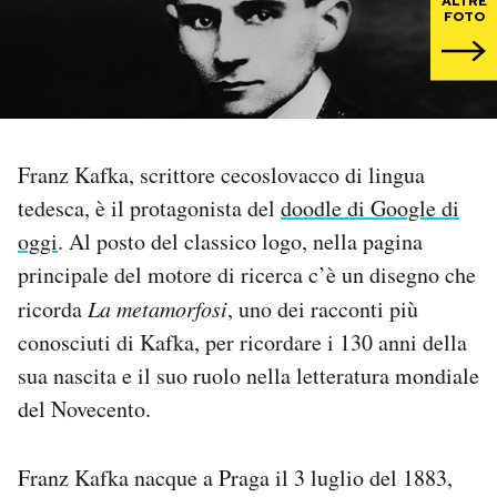
ALTRE
FOTO
PODCAST
NEWSLETTER
Franz Kafka, scrittore cecoslovacco di lingua
I MIEI PREFERITI
tedesca, è il protagonista del
doodle di Google di
oggi
. Al posto del classico logo, nella pagina
SHOP
principale del motore di ricerca c’è un disegno che
ricorda
La metamorfosi
, uno dei racconti più
CALENDARIO
conosciuti di Kafka, per ricordare i 130 anni della
sua nascita e il suo ruolo nella letteratura mondiale
del Novecento.
AREA PERSONALE
Area Personale
Franz Kafka nacque a Praga il 3 luglio del 1883,
Newsletter