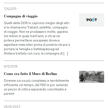
7/6/2011
PODCAST
Compagna di viaggio
Quelli della DDR lo capirono meglio degli altri
NEWSLETTER
e la chiamarono Trabant, satellite, compagna
di viaggio. Non ne produssero molte, appena
tre milioni in quasi trent’anni, e chi se ne
poteva permettere una spesso doveva
I MIEI PREFERITI
aspettare mesi interi prima di poterla ritirare e
portare la famiglia a Vattelapescagrad.
Andava trattata con cura, la compagna di [...]
SHOP
4/11/2019
Come era fatto il Muro di Berlino
CALENDARIO
Divenne via via più complesso e terribilmente
efficiente col tempo, dal 1961 in poi: isolando
AREA PERSONALE
un pezzo di città e separando concittadini e
parenti
Entra
26/6/2023