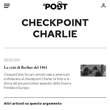
Auto
CHECKPOINT
CHARLIE
HOME
Italia
Moda
Mondo
Libri
Politica
Consumismi
28/10/2011
Tecnologia
Storie/Idee
La crisi di Berlino del 1961
Internet
Ok Boomer!
Cinquant'anni fa carri armati russi e americani
Scienza
Media
si sfidavano al checkpoint Charlie: le foto e la
storia del più pericoloso episodio della Guerra
Cultura
Europa
Fredda in Europa
Economia
Altrecose
Sport
Mondiali calcio 2026
Altri articoli su questo argomento