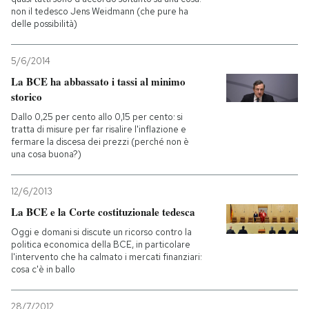
non il tedesco Jens Weidmann (che pure ha
delle possibilità)
PODCAST
5/6/2014
NEWSLETTER
La BCE ha abbassato i tassi al minimo
storico
Dallo 0,25 per cento allo 0,15 per cento: si
I MIEI PREFERITI
tratta di misure per far risalire l'inflazione e
fermare la discesa dei prezzi (perché non è
una cosa buona?)
SHOP
12/6/2013
CALENDARIO
La BCE e la Corte costituzionale tedesca
Oggi e domani si discute un ricorso contro la
politica economica della BCE, in particolare
AREA PERSONALE
l'intervento che ha calmato i mercati finanziari:
cosa c'è in ballo
Entra
28/7/2012