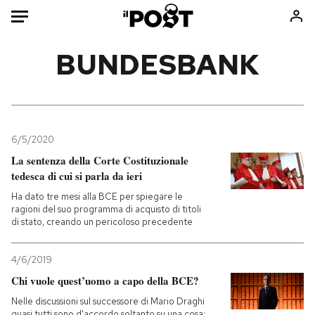
Auto
BUNDESBANK
HOME
Italia
Moda
Mondo
Libri
6/5/2020
Politica
Consumismi
La sentenza della Corte Costituzionale
tedesca di cui si parla da ieri
Tecnologia
Storie/Idee
Ha dato tre mesi alla BCE per spiegare le
Internet
Ok Boomer!
ragioni del suo programma di acquisto di titoli
Scienza
Media
di stato, creando un pericoloso precedente
Cultura
Europa
Economia
Altrecose
4/6/2019
Chi vuole quest’uomo a capo della BCE?
Sport
Mondiali calcio 2026
Nelle discussioni sul successore di Mario Draghi
quasi tutti sono d'accordo soltanto su una cosa: