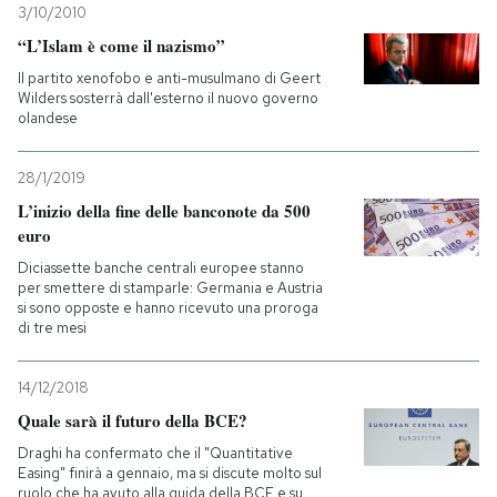
3/10/2010
“L’Islam è come il nazismo”
Il partito xenofobo e anti-musulmano di Geert
Wilders sosterrà dall'esterno il nuovo governo
olandese
28/1/2019
L’inizio della fine delle banconote da 500
euro
Diciassette banche centrali europee stanno
per smettere di stamparle: Germania e Austria
si sono opposte e hanno ricevuto una proroga
di tre mesi
14/12/2018
Quale sarà il futuro della BCE?
Draghi ha confermato che il "Quantitative
Easing" finirà a gennaio, ma si discute molto sul
ruolo che ha avuto alla guida della BCE e su