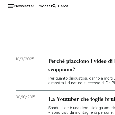
Newsletter
Podcast
Auto
HOME
Italia
Moda
Mondo
Libri
Politica
Consumismi
10/3/2025
Perché piacciono i video di b
Tecnologia
Storie/Idee
scoppiano?
Internet
Ok Boomer!
Per quanto disgustosi, danno a molt
Scienza
Media
dimostra il duraturo successo di Dr. P
Cultura
Europa
Economia
Altrecose
30/10/2015
La Youtuber che toglie brufo
Sport
Mondiali calcio 2026
Sandra Lee è una dermatologa american
– sono visti da montagne di persone, c