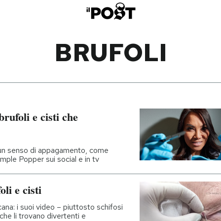
BRUFOLI
rufoli e cisti che
i un senso di appagamento, come
imple Popper sui social e in tv
li e cisti
a: i suoi video – piuttosto schifosi
he li trovano divertenti e