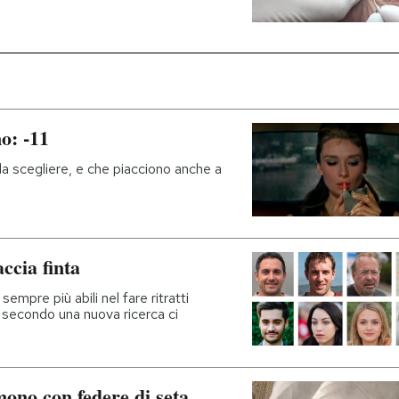
o: -11
i da scegliere, e che piacciono anche a
ccia finta
 sempre più abili nel fare ritratti
: secondo una nuova ricerca ci
ono con federe di seta