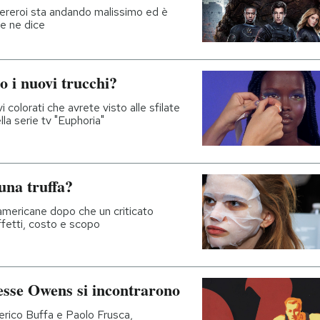
upereroi sta andando malissimo ed è
e ne dice
no i nuovi trucchi?
i colorati che avrete visto alle sfilate
la serie tv "Euphoria"
 una truffa?
i americane dopo che un criticato
ffetti, costo e scopo
esse Owens si incontrarono
rico Buffa e Paolo Frusca,