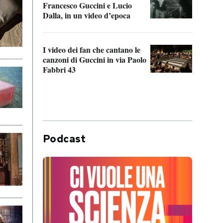
Francesco Guccini e Lucio
“Loco
Dalla, in un video d’epoca
Franc
I video dei fan che cantano le
Il de
canzoni di Guccini in via Paolo
Edoar
Fabbri 43
cappi
Podcast