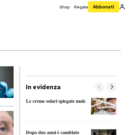
Abbonati
Shop
Regala
In evidenza
Le creme solari spiegate male
FitAc
guerr
Dopo due anni è cambiato
A cos