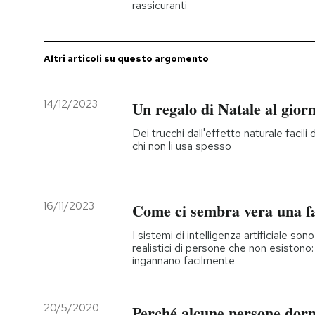
rassicuranti
PODCAST
Altri articoli su questo argomento
NEWSLETTER
14/12/2023
Un regalo di Natale al giorn
I MIEI PREFERITI
Dei trucchi dall'effetto naturale facil
chi non li usa spesso
SHOP
16/11/2023
Come ci sembra vera una fa
CALENDARIO
I sistemi di intelligenza artificiale sono
realistici di persone che non esistono
AREA PERSONALE
ingannano facilmente
Entra
20/5/2020
Perché alcune persone dorm