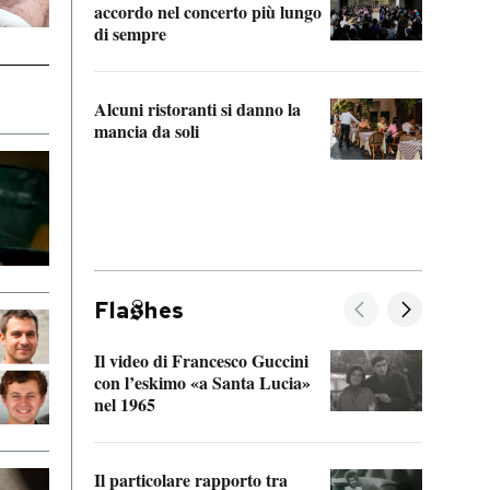
accordo nel concerto più lungo
di sempre
Il ci
parla
Alcuni ristoranti si danno la
nessu
mancia da soli
Fla
hes
Il video di Francesco Guccini
Sulla
con l’eskimo «a Santa Lucia»
vorti
nel 1965
veder
Il particolare rapporto tra
La ve