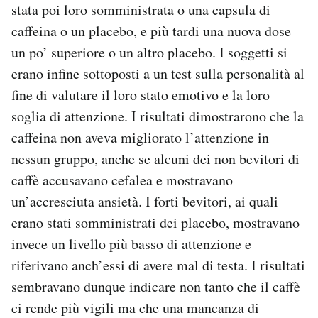
stata poi loro somministrata o una capsula di
Notifiche mobile
caffeina o un placebo, e più tardi una nuova dose
Regala il Post
Hai bisogno di aiuto?
un po’ superiore o un altro placebo. I soggetti si
Esci
erano infine sottoposti a un test sulla personalità al
fine di valutare il loro stato emotivo e la loro
soglia di attenzione. I risultati dimostrarono che la
caffeina non aveva migliorato l’attenzione in
nessun gruppo, anche se alcuni dei non bevitori di
caffè accusavano cefalea e mostravano
un’accresciuta ansietà. I forti bevitori, ai quali
erano stati somministrati dei placebo, mostravano
invece un livello più basso di attenzione e
riferivano anch’essi di avere mal di testa. I risultati
sembravano dunque indicare non tanto che il caffè
ci rende più vigili ma che una mancanza di