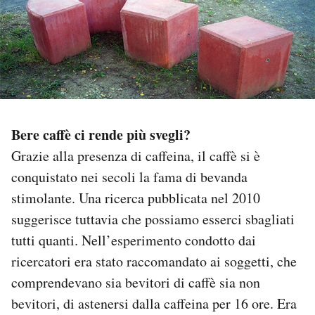
PODCAST
NEWSLETTER
I MIEI PREFERITI
Bere caffè ci rende più svegli?
Grazie alla presenza di caffeina, il caffè si è
SHOP
conquistato nei secoli la fama di bevanda
stimolante. Una ricerca pubblicata nel 2010
CALENDARIO
suggerisce tuttavia che possiamo esserci sbagliati
tutti quanti. Nell’esperimento condotto dai
ricercatori era stato raccomandato ai soggetti, che
AREA PERSONALE
comprendevano sia bevitori di caffè sia non
Area Personale
bevitori, di astenersi dalla caffeina per 16 ore. Era
Newsletter