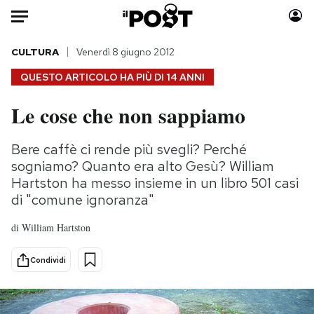
Auto
CULTURA
Venerdì 8 giugno 2012
QUESTO ARTICOLO HA PIÙ DI
14 ANNI
HOME
Le cose che non sappiamo
Italia
Moda
Mondo
Libri
Bere caffè ci rende più svegli? Perché
Politica
Consumismi
sogniamo? Quanto era alto Gesù? William
Tecnologia
Storie/Idee
Hartston ha messo insieme in un libro 501 casi
di "comune ignoranza"
Internet
Ok Boomer!
Scienza
Media
di
William Hartston
Cultura
Europa
Economia
Altrecose
Condividi
Sport
Mondiali calcio 2026