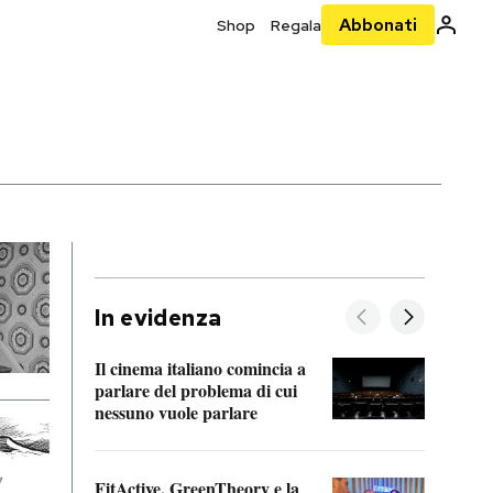
Abbonati
Shop
Regala
In evidenza
Il cinema italiano comincia a
A cos
parlare del problema di cui
nessuno vuole parlare
Cosa 
FitActive, GreenTheory e la