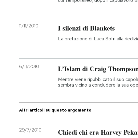
contemporaneo, dopo il capolavoro B
PODCAST
11/11/2010
I silenzi di Blankets
NEWSLETTER
La prefazione di Luca Sofri alla riedi
I MIEI PREFERITI
6/11/2010
L’Islam di Craig Thompso
SHOP
Mentre viene ripubblicato il suo capol
sembra vicino a concludere la sua op
CALENDARIO
Altri articoli su questo argomento
AREA PERSONALE
Entra
29/7/2010
Chiedi chi era Harvey Peka