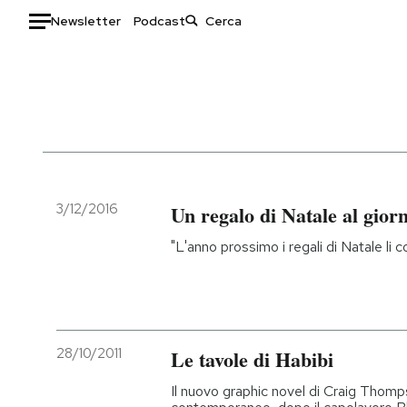
Newsletter
Podcast
Auto
HOME
Italia
Moda
Mondo
Libri
Politica
Consumismi
3/12/2016
Un regalo di Natale al giorn
Tecnologia
Storie/Idee
"L'anno prossimo i regali di Natale li
Internet
Ok Boomer!
Scienza
Media
Cultura
Europa
Economia
Altrecose
28/10/2011
Le tavole di Habibi
Sport
Mondiali calcio 2026
Il nuovo graphic novel di Craig Thomps