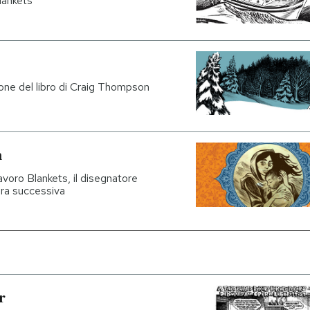
lankets
zione del libro di Craig Thompson
n
avoro Blankets, il disegnatore
era successiva
r