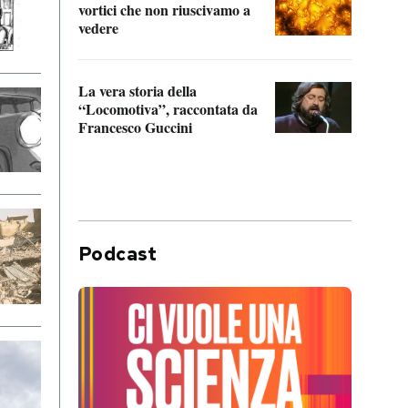
vortici che non riuscivamo a
facen
vedere
dentr
La vera storia della
Il vi
“Locomotiva”, raccontata da
inseg
Francesco Guccini
Khers
Podcast