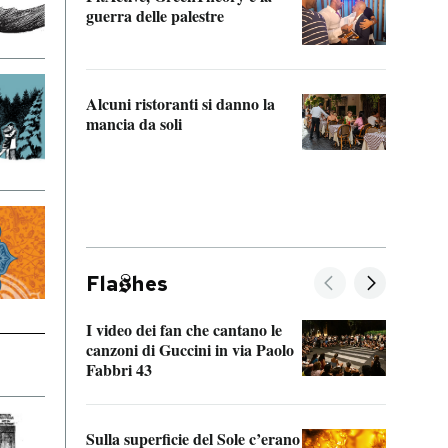
“Odis
guerra delle palestre
Che s
strum
Alcuni ristoranti si danno la
mancia da soli
Fla
hes
I video dei fan che cantano le
Il de
canzoni di Guccini in via Paolo
Edoar
Fabbri 43
cappi
Sulla superficie del Sole c’erano
Il fi