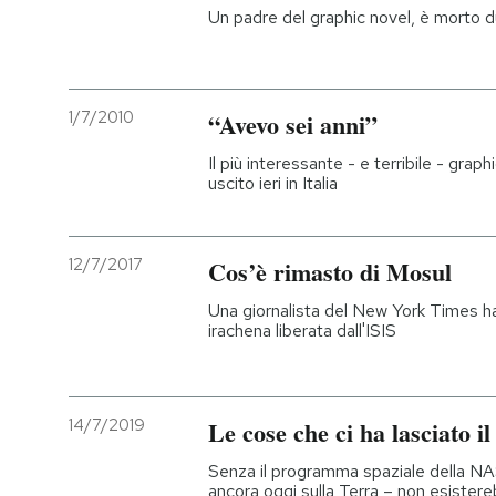
Un padre del graphic novel, è morto 
1/7/2010
“Avevo sei anni”
Il più interessante - e terribile - grap
uscito ieri in Italia
12/7/2017
Cos’è rimasto di Mosul
Una giornalista del New York Times ha
irachena liberata dall'ISIS
14/7/2019
Le cose che ci ha lasciato 
Senza il programma spaziale della N
ancora oggi sulla Terra – non esiste