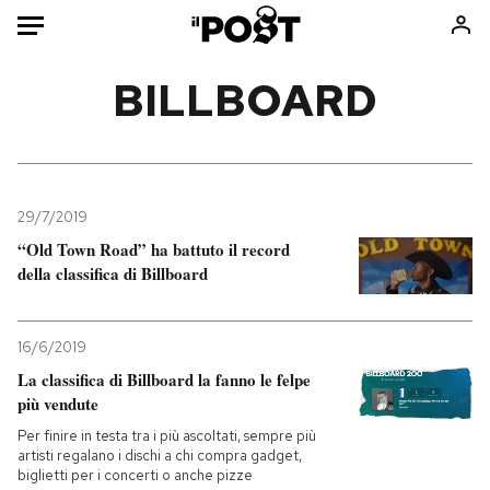
Auto
BILLBOARD
HOME
Italia
Moda
Mondo
Libri
29/7/2019
Politica
Consumismi
“Old Town Road” ha battuto il record
della classifica di Billboard
Tecnologia
Storie/Idee
Internet
Ok Boomer!
Scienza
Media
16/6/2019
Cultura
Europa
La classifica di Billboard la fanno le felpe
più vendute
Economia
Altrecose
Sport
Mondiali calcio 2026
Per finire in testa tra i più ascoltati, sempre più
artisti regalano i dischi a chi compra gadget,
biglietti per i concerti o anche pizze