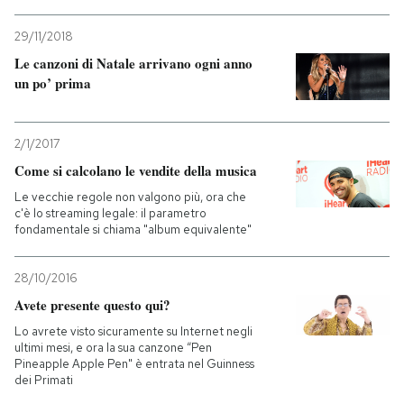
PODCAST
29/11/2018
Le canzoni di Natale arrivano ogni anno
un po’ prima
NEWSLETTER
2/1/2017
I MIEI PREFERITI
Come si calcolano le vendite della musica
Le vecchie regole non valgono più, ora che
c'è lo streaming legale: il parametro
SHOP
fondamentale si chiama "album equivalente"
CALENDARIO
28/10/2016
Avete presente questo qui?
AREA PERSONALE
Lo avrete visto sicuramente su Internet negli
ultimi mesi, e ora la sua canzone “Pen
Pineapple Apple Pen" è entrata nel Guinness
Entra
dei Primati