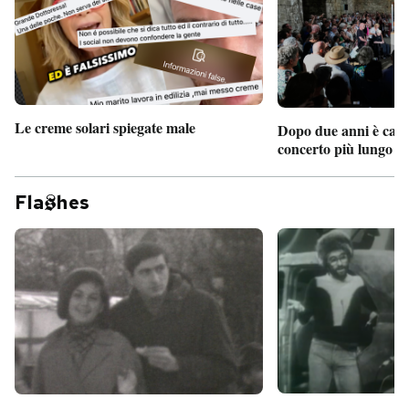
Le creme solari spiegate male
Dopo due anni è camb
concerto più lungo d
Fla
hes