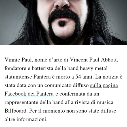
PODCAST
NEWSLETTER
I MIEI PREFERITI
Vinnie Paul, nome d’arte di Vincent Paul Abbott,
fondatore e batterista della band heavy metal
SHOP
statunitense Pantera è morto a 54 anni. La notizia è
stata data con un comunicato diffuso
sulla pagina
CALENDARIO
Facebook dei Pantera
e confermata da un
rappresentante della band alla rivista di musica
AREA PERSONALE
Billboard. Per il momento non sono state diffuse
Area Personale
altre informazioni.
Newsletter