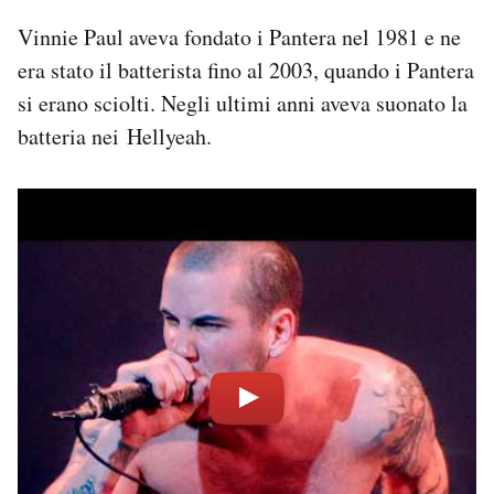
Notifiche mobile
Vinnie Paul aveva fondato i Pantera nel 1981 e ne
Regala il Post
era stato il batterista fino al 2003, quando i Pantera
Hai bisogno di aiuto?
si erano sciolti. Negli ultimi anni aveva suonato la
Esci
batteria nei Hellyeah.