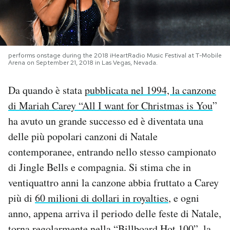
PODCAST
NEWSLETTER
performs onstage during the 2018 iHeartRadio Music Festival at T-Mobile
Arena on September 21, 2018 in Las Vegas, Nevada.
Da quando è stata
pubblicata nel 1994, la canzone
I MIEI PREFERITI
di Mariah Carey “All I want for Christmas is You
”
ha avuto un grande successo ed è diventata una
SHOP
delle più popolari canzoni di Natale
contemporanee, entrando nello stesso campionato
CALENDARIO
di Jingle Bells e compagnia. Si stima che in
ventiquattro anni la canzone abbia fruttato a Carey
AREA PERSONALE
più di
60 milioni di dollari in royalties
, e ogni
anno, appena arriva il periodo delle feste di Natale,
Area Personale
Newsletter
torna regolarmente nella “Billboard Hot 100”, la