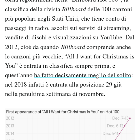
Notifiche mobile
classifica della rivista
Billboard
delle 100 canzoni
Regala il Post
più popolari negli Stati Uniti, che tiene conto di
Hai bisogno di aiuto?
passaggi in radio, ascolti sui servizi di streaming,
Esci
vendite di dischi e visualizzazioni su YouTube. Dal
2012, cioè da quando
Billboard
comprende anche
le canzoni più vecchie, “All I want for Christmas is
You” è entrata in classifica sempre prima, e
quest’anno
ha fatto decisamente meglio del solito
:
nel 2018 infatti è entrata alla posizione 29 già
nella penultima settimana di novembre.