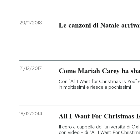
PODCAST
29/11/2018
Le canzoni di Natale arriv
NEWSLETTER
I MIEI PREFERITI
21/12/2017
Come Mariah Carey ha sban
SHOP
Con "All I Want for Christmas Is You" 
in moltissimi e riesce a pochissimi
CALENDARIO
18/12/2014
All I Want For Christmas I
AREA PERSONALE
Il coro a cappella dell’università di O
Entra
con video - di “All I Want For Christim