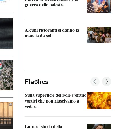
“Odis
guerra delle palestre
Che s
strum
Alcuni ristoranti si danno la
mancia da soli
Fla
hes
Sulla superficie del Sole c’erano
Il fi
vortici che non riuscivamo a
facen
vedere
dentr
La vera storia della
Il vi