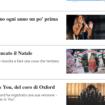
ano ogni anno un po’ prima
cato il Natale
è riuscita a fare una cosa che tentano
s You, del coro di Oxford
xford ha registrato una sua versione -
as Is You”.