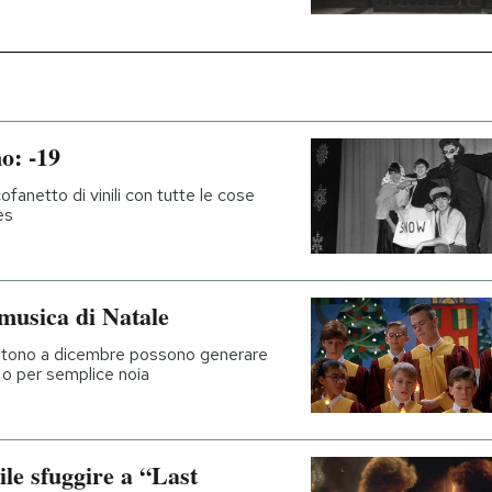
o: -19
fanetto di vinili con tutte le cose
es
musica di Natale
sentono a dicembre possono generare
ti o per semplice noia
le sfuggire a “Last