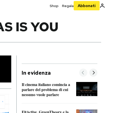
Abbonati
Shop
Regala
S IS YOU
In evidenza
Il cinema italiano comincia a
A cos
parlare del problema di cui
nessuno vuole parlare
Cosa 
FitActive, GreenTheory e la