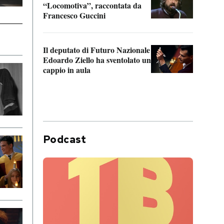
“Locomotiva”, raccontata da
inseg
Francesco Guccini
Khers
Il deputato di Futuro Nazionale
La pl
Edoardo Ziello ha sventolato un
da P
cappio in aula
Podcast