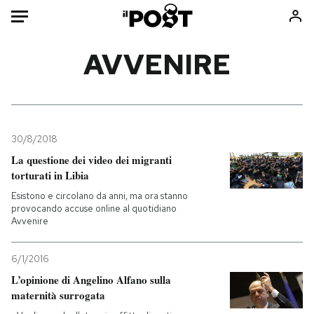
Auto
AVVENIRE
HOME
Italia
Moda
Mondo
Libri
30/8/2018
Politica
Consumismi
La questione dei video dei migranti
torturati in Libia
Tecnologia
Storie/Idee
Esistono e circolano da anni, ma ora stanno
Internet
Ok Boomer!
provocando accuse online al quotidiano
Scienza
Media
Avvenire
Cultura
Europa
Economia
Altrecose
6/1/2016
L’opinione di Angelino Alfano sulla
Sport
Mondiali calcio 2026
maternità surrogata