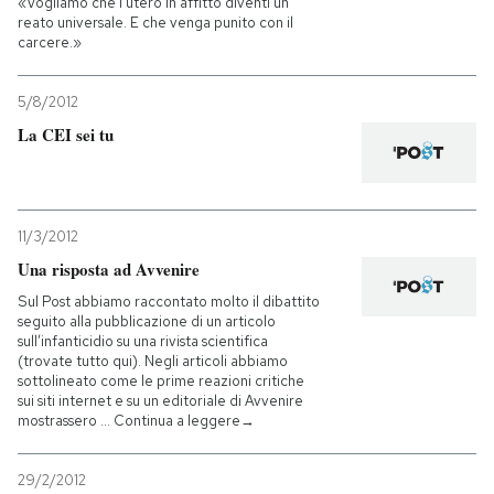
«Vogliamo che l’utero in affitto diventi un
reato universale. E che venga punito con il
carcere.»
PODCAST
5/8/2012
NEWSLETTER
La CEI sei tu
I MIEI PREFERITI
11/3/2012
SHOP
Una risposta ad Avvenire
Sul Post abbiamo raccontato molto il dibattito
seguito alla pubblicazione di un articolo
CALENDARIO
sull’infanticidio su una rivista scientifica
(trovate tutto qui). Negli articoli abbiamo
sottolineato come le prime reazioni critiche
sui siti internet e su un editoriale di Avvenire
AREA PERSONALE
mostrassero … Continua a leggere→
Entra
29/2/2012