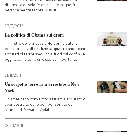
difenderà da solo (e quindi interrogherà
personalmente i sopravvissuti)
PODCAST
23/5/2013
NEWSLETTER
La politica di Obama sui droni
Il ministro della Giustizia Holder ha dato ieri
per la prima volta notizie su quattro americani
I MIEI PREFERITI
accusati di terrorismo uccisi fuori dai confini, e
oggi Obama terrà un discorso importante
SHOP
21/11/2011
Un sospetto terrorista arrestato a New
CALENDARIO
York
Un americano convertito all'Islam è accusato di
aver costruito delle bombe, ispirato dai
AREA PERSONALE
sermoni di Anwar al-Awlaki
Entra
30/9/2011