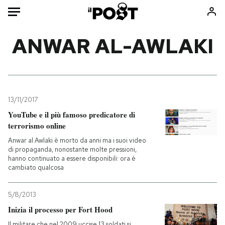
Auto
ANWAR AL-AWLAKI
HOME
Italia
Moda
Mondo
Libri
13/11/2017
Politica
Consumismi
YouTube e il più famoso predicatore di
terrorismo online
Tecnologia
Storie/Idee
Anwar al Awlaki è morto da anni ma i suoi video
Internet
Ok Boomer!
di propaganda, nonostante molte pressioni,
Scienza
Media
hanno continuato a essere disponibili: ora è
cambiato qualcosa
Cultura
Europa
Economia
Altrecose
5/8/2013
Sport
Mondiali calcio 2026
Inizia il processo per Fort Hood
Il militare che nel 2009 uccise 13 soldati si