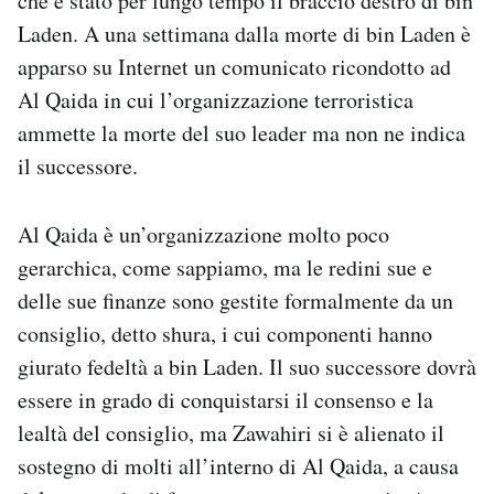
che è stato per lungo tempo il braccio destro di bin
Notifiche mobile
Laden. A una settimana dalla morte di bin Laden è
Regala il Post
apparso su Internet un comunicato ricondotto ad
Hai bisogno di aiuto?
Al Qaida in cui l’organizzazione terroristica
Esci
ammette la morte del suo leader ma non ne indica
il successore.
Al Qaida è un’organizzazione molto poco
gerarchica, come sappiamo, ma le redini sue e
delle sue finanze sono gestite formalmente da un
consiglio, detto shura, i cui componenti hanno
giurato fedeltà a bin Laden. Il suo successore dovrà
essere in grado di conquistarsi il consenso e la
lealtà del consiglio, ma Zawahiri si è alienato il
sostegno di molti all’interno di Al Qaida, a causa