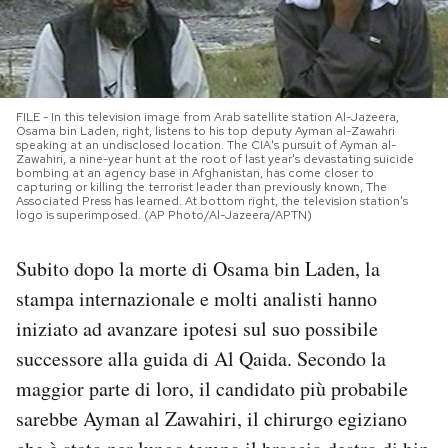
PODCAST
NEWSLETTER
FILE - In this television image from Arab satellite station Al-Jazeera,
Osama bin Laden, right, listens to his top deputy Ayman al-Zawahri
speaking at an undisclosed location. The CIA's pursuit of Ayman al-
Zawahiri, a nine-year hunt at the root of last year's devastating suicide
I MIEI PREFERITI
bombing at an agency base in Afghanistan, has come closer to
capturing or killing the terrorist leader than previously known, The
Associated Press has learned. At bottom right, the television station's
logo is superimposed. (AP Photo/Al-Jazeera/APTN)
SHOP
Subito dopo la morte di Osama bin Laden, la
stampa internazionale e molti analisti hanno
CALENDARIO
iniziato ad avanzare ipotesi sul suo possibile
successore alla guida di Al Qaida. Secondo la
AREA PERSONALE
maggior parte di loro, il candidato più probabile
Area Personale
sarebbe Ayman al Zawahiri, il chirurgo egiziano
Newsletter