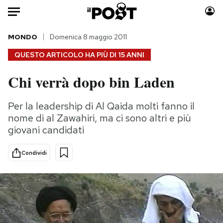
Auto
MONDO
Domenica 8 maggio 2011
QUESTO ARTICOLO HA PIÙ DI
15 ANNI
HOME
Chi verrà dopo bin Laden
Italia
Moda
Mondo
Libri
Per la leadership di Al Qaida molti fanno il
Politica
Consumismi
nome di al Zawahiri, ma ci sono altri e più
Tecnologia
Storie/Idee
giovani candidati
Internet
Ok Boomer!
Condividi
Scienza
Media
Cultura
Europa
Economia
Altrecose
Sport
Mondiali calcio 2026