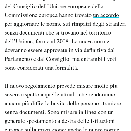
Notifiche mobile
del Consiglio dell’Unione europea e della
Regala il Post
Commissione europea hanno trovato
un accordo
Hai bisogno di aiuto?
per aggiornare le norme sui rimpatri degli stranieri
Esci
senza documenti che si trovano nel territorio
dell’Unione, ferme al 2008. Le nuove norme
dovranno essere approvate in via definitiva dal
Parlamento e dal Consiglio, ma entrambi i voti
sono considerati una formalità.
Il nuovo regolamento prevede misure molto più
severe rispetto a quelle attuali, che renderanno
ancora più difficile la vita delle persone straniere
senza documenti. Sono misure in linea con un
generale spostamento a destra delle istituzioni
europee sulla migrazione: anche le
nuove norme