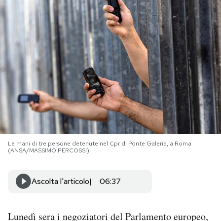
PODCAST
NEWSLETTER
I MIEI PREFERITI
SHOP
Le mani di tre persone detenute nel Cpr di Ponte Galeria, a Roma
CALENDARIO
(ANSA/MASSIMO PERCOSSI)
Ascolta l'articolo
06:37
AREA PERSONALE
Area Personale
Lunedì sera i negoziatori del Parlamento europeo,
Newsletter