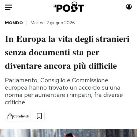
Auto
MONDO
Martedì 2 giugno 2026
In Europa la vita degli stranieri
HOME
senza documenti sta per
Italia
Moda
Mondo
Libri
diventare ancora più difficile
Politica
Consumismi
Tecnologia
Storie/Idee
Parlamento, Consiglio e Commissione
europea hanno trovato un accordo su una
Internet
Ok Boomer!
norma per aumentare i rimpatri, fra diverse
Scienza
Media
critiche
Cultura
Europa
Economia
Altrecose
Condividi
Sport
Mondiali calcio 2026