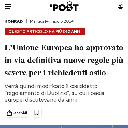
Auto
KONRAD
Martedì 14 maggio 2024
QUESTO ARTICOLO HA PIÙ DI
2 ANNI
HOME
L’Unione Europea ha approvato
Italia
Moda
in via definitiva nuove regole più
Mondo
Libri
Politica
Consumismi
severe per i richiedenti asilo
Tecnologia
Storie/Idee
Internet
Ok Boomer!
Verrà quindi modificato il cosiddetto
Scienza
Media
“regolamento di Dublino”, su cui i paesi
Cultura
Europa
europei discutevano da anni
Economia
Altrecose
Condividi
Sport
Mondiali calcio 2026