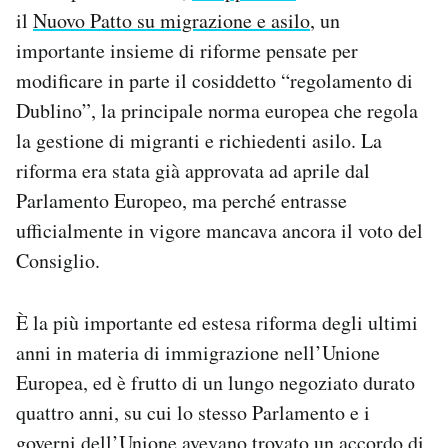
Notifiche mobile
il
Nuovo Patto su migrazione e asilo
, un
Regala il Post
importante insieme di riforme pensate per
Hai bisogno di aiuto?
modificare in parte il cosiddetto “regolamento di
Esci
Dublino”, la principale norma europea che regola
la gestione di migranti e richiedenti asilo. La
riforma era stata già approvata ad aprile dal
Parlamento Europeo, ma perché entrasse
ufficialmente in vigore mancava ancora il voto del
Consiglio.
È la più importante ed estesa riforma degli ultimi
anni in materia di immigrazione nell’Unione
Europea, ed è frutto di un lungo negoziato durato
quattro anni, su cui lo stesso Parlamento e i
governi dell’Unione
avevano trovato un accordo di