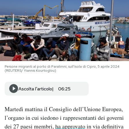
PODCAST
NEWSLETTER
I MIEI PREFERITI
Persone migranti al porto di Paralimni, sull'isola di Cipro, 5 aprile 2024
SHOP
(REUTERS/ Yiannis Kourtoglou)
CALENDARIO
Ascolta l'articolo
06:25
AREA PERSONALE
Martedì mattina il Consiglio dell’Unione Europea,
l’organo in cui siedono i rappresentanti dei governi
Area Personale
dei 27 paesi membri,
ha approvato
in via definitiva
Newsletter