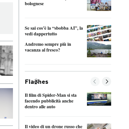
bolognese
Tom 
Se sai cos’è la “sbobba AI”, la
vedi dappertutto
Andremo sempre più in
vacanza al fresco?
Fla
hes
Il film di Spider-Man si sta
La de
facendo pubblicità anche
Franc
dentro alle auto
dello
Il video di un drone russo che
Una 