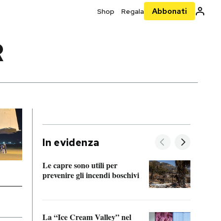
Abbonati
Shop
Regala
R
In evidenza
Le capre sono utili per
prevenire gli incendi boschivi
Le si
acces
La “Ice Cream Valley” nel
Prepa