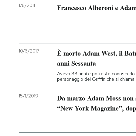
1/8/2011
Francesco Alberoni e Adam
PODCAST
NEWSLETTER
10/6/2017
È morto Adam West, il Batm
I MIEI PREFERITI
anni Sessanta
SHOP
Aveva 88 anni e potreste conoscerlo 
personaggio dei Griffin che si chiama
CALENDARIO
15/1/2019
Da marzo Adam Moss non sar
“New York Magazine”, dop
AREA PERSONALE
Entra