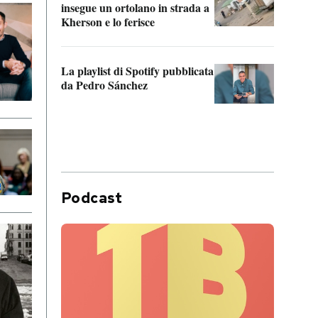
insegue un ortolano in strada a
statun
Kherson e lo ferisce
afric
La playlist di Spotify pubblicata
Quan
da Pedro Sánchez
magli
consi
difen
Podcast