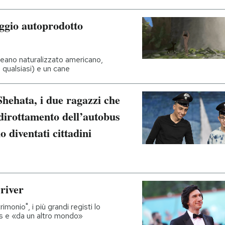
gio autoprodotto
reano naturalizzato americano,
 qualsiasi) e un cane
hata, i due ragazzi che
 dirottamento dell’autobus
 diventati cittadini
river
monio", i più grandi registi lo
es e «da un altro mondo»