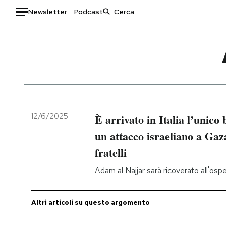
Newsletter
Podcast
Auto
HOME
Italia
Moda
Mondo
Libri
Politica
Consumismi
12/6/2025
È arrivato in Italia l’unic
Tecnologia
Storie/Idee
un attacco israeliano a Gaza
Internet
Ok Boomer!
fratelli
Scienza
Media
Adam al Najjar sarà ricoverato all'osp
Cultura
Europa
Economia
Altrecose
Sport
Mondiali calcio 2026
Altri articoli su questo argomento