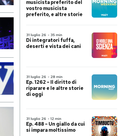
musicista preferito del
vostro musicista
preferito, e altre storie
31 luglio 26
-
35 min
Di integratori fuffa,
deserti e vista dei cani
31 luglio 26
-
28 min
Ep. 1262 – Il diritto di
riparare e le altre storie
di oggi
31 luglio 26
-
12 min
Ep. 488 – Un giallo da cui
si impara moltissimo