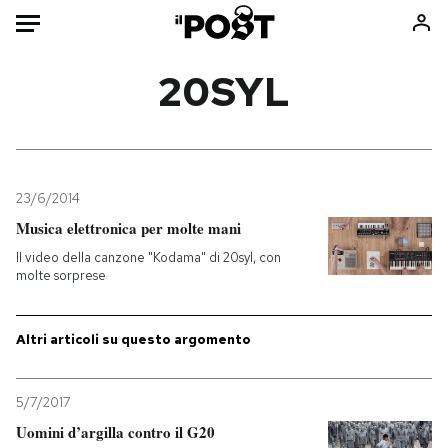
Auto
20SYL
HOME
Italia
Moda
Mondo
Libri
23/6/2014
Politica
Consumismi
Musica elettronica per molte mani
Tecnologia
Storie/Idee
Il video della canzone "Kodama" di 20syl, con
molte sorprese
Internet
Ok Boomer!
Scienza
Media
Altri articoli su questo argomento
Cultura
Europa
Economia
Altrecose
Sport
Mondiali calcio 2026
5/7/2017
Uomini d’argilla contro il G20