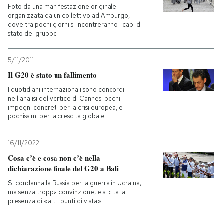
Foto da una manifestazione originale
organizzata da un collettivo ad Amburgo,
PODCAST
dove tra pochi giorni si incontreranno i capi di
stato del gruppo
NEWSLETTER
5/11/2011
Il G20 è stato un fallimento
I MIEI PREFERITI
I quotidiani internazionali sono concordi
nell'analisi del vertice di Cannes: pochi
impegni concreti per la crisi europea, e
pochissimi per la crescita globale
SHOP
16/11/2022
CALENDARIO
Cosa c’è e cosa non c’è nella
dichiarazione finale del G20 a Bali
AREA PERSONALE
Si condanna la Russia per la guerra in Ucraina,
ma senza troppa convinzione, e si cita la
presenza di «altri punti di vista»
Entra