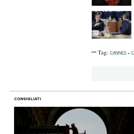
Tag:
-
CANNES
C
CONSIGLIATI