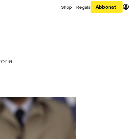
Abbonati
Shop
Regala
toria