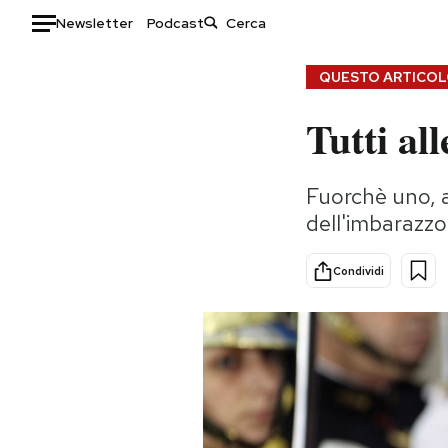
Newsletter
Podcast
Auto
QUESTO ARTICOLO
Tutti al
HOME
Italia
Moda
Fuorchè uno, a
Mondo
Libri
dell'imbarazzo
Politica
Consumismi
Tecnologia
Storie/Idee
Condividi
Internet
Ok Boomer!
Scienza
Media
Cultura
Europa
Economia
Altrecose
Sport
Mondiali calcio 2026