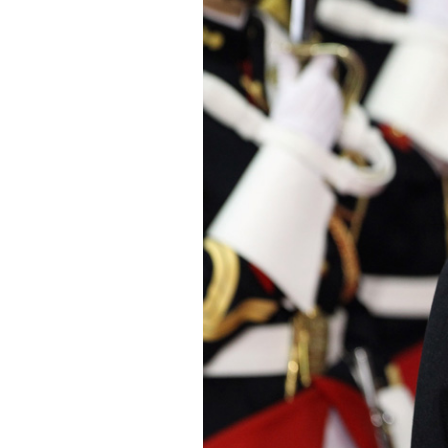
PODCAST
NEWSLETTER
I MIEI PREFERITI
SHOP
CALENDARIO
AREA PERSONALE
Area Personale
Newsletter