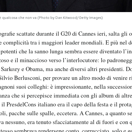
i c’è qualcosa che non va (Photo by Dan Kitwood/Getty Images)
grafie scattate durante il G20 di Cannes ieri, salta gli 
 e complicità tra i maggiori leader mondiali. E più nel d
 potenti che la sanno lunga sembra essere diventato l’in
zoso e il minaccioso verso l’interlocutore: lo padroneg
 Sarkozy e Obama, ma anche diversi altri presidenti. D
ilvio Berlusconi, per provare un altro modo di venire 
gnoni suoi colleghi: è impressionante, nella succession
anza che si percepisce immediata con gli album di altre
l PresdelCons italiano era il capo della festa e il prota
oli, pacche sulle spalle, eccetera. A Cannes, a quanto s
ava nessuno, era tenuto sfacciatamente al di fuori e con 
stesso sembrava rendersene conto, corrucciato, solo e go