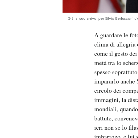
Notifiche mobile
Regala il Post
Già al suo arrivo, per Silvio Berluscon
Hai bisogno di aiuto?
Esci
A guardare le foto
clima di allegria
come il gesto dei
metà tra lo scher
spesso soprattuto
impararlo anche S
circolo dei compa
immagini, la dist
mondiali, quando i
battute, convenev
ieri non se lo fil
imbarazzo, e lui 