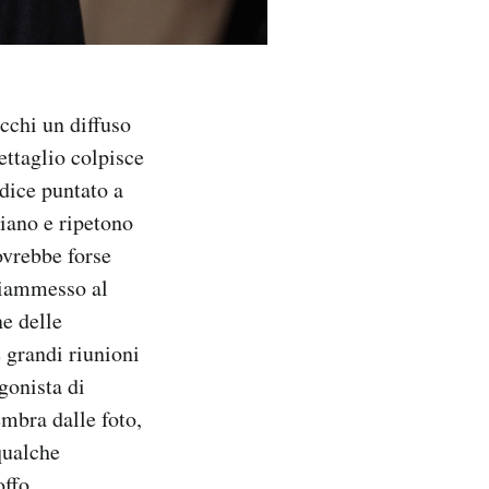
occhi un diffuso
ettaglio colpisce
dice puntato a
giano e ripetono
ovrebbe forse
riammesso al
e delle
 grandi riunioni
gonista di
embra dalle foto,
qualche
ffo.