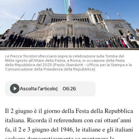
PODCAST
NEWSLETTER
I MIEI PREFERITI
Le Frecce Tricolori sfrecciano sopra la celebrazione sulla Tomba del
Milite Ignoto all'Altare della Patria, a Roma, in occasione della Festa
della Repubblica del 2025 (Paolo Giandotti - Ufficio per la Stampa e la
Comunicazione della Presidenza della Repubblica)
SHOP
Ascolta l'articolo
06:26
CALENDARIO
Il 2 giugno è il giorno della Festa della Repubblica
AREA PERSONALE
italiana. Ricorda il referendum con cui ottant’anni
Area Personale
fa, il 2 e 3 giugno del 1946, le italiane e gli italiani
Newsletter
scelsero democraticamente se mantenere la