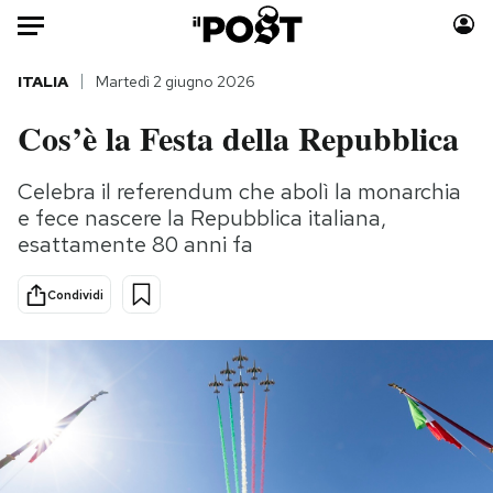
Auto
ITALIA
Martedì 2 giugno 2026
Cos’è la Festa della Repubblica
HOME
Italia
Moda
Celebra il referendum che abolì la monarchia
e fece nascere la Repubblica italiana,
Mondo
Libri
esattamente 80 anni fa
Politica
Consumismi
Tecnologia
Storie/Idee
Condividi
Internet
Ok Boomer!
Scienza
Media
Cultura
Europa
Economia
Altrecose
Sport
Mondiali calcio 2026