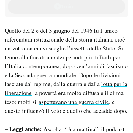
1944, uscirà lunedì 20 aprile. Troverete i suoi 5
1 min
episodi...
Quello del 2 e del 3 giugno del 1946 fu l’unico
referendum istituzionale della storia italiana, cioè
un voto con cui si sceglie l’assetto dello Stato. Si
tenne alla fine di uno dei periodi più difficili per
l’Italia contemporanea, dopo vent’anni di fascismo
e la Seconda guerra mondiale. Dopo le divisioni
lasciate dal regime, dalla guerra e dalla
lotta per la
liberazione
la povertà era molto diffusa e il clima
teso: molti si
aspettavano una guerra civile
, e
questo influenzò il voto e quello che accadde dopo.
– Leggi anche:
Ascolta “Una mattina”, il podcast