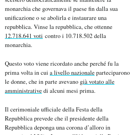
Notifiche mobile
monarchia che governava il paese fin dalla sua
Regala il Post
unificazione o se abolirla e instaurare una
Hai bisogno di aiuto?
repubblica. Vinse la repubblica, che ottenne
Esci
12.718.641 voti
contro i 10.718.502 della
monarchia.
Questo voto viene ricordato anche perché fu la
prima volta in cui
a livello nazionale
parteciparono
le donne, che in parte avevano
già votato alle
amministrative
di alcuni mesi prima.
Il cerimoniale ufficiale della Festa della
Repubblica prevede che il presidente della
Repubblica deponga una corona d’alloro in