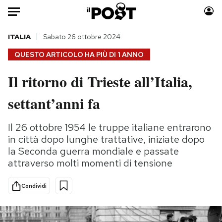
Auto
ITALIA
Sabato 26 ottobre 2024
QUESTO ARTICOLO HA PIÙ DI
1 ANNO
HOME
Il ritorno di Trieste all’Italia,
Italia
Moda
settant’anni fa
Mondo
Libri
Politica
Consumismi
Il 26 ottobre 1954 le truppe italiane entrarono
Tecnologia
Storie/Idee
in città dopo lunghe trattative, iniziate dopo
Internet
Ok Boomer!
la Seconda guerra mondiale e passate
Scienza
Media
attraverso molti momenti di tensione
Cultura
Europa
Economia
Altrecose
Condividi
Sport
Mondiali calcio 2026