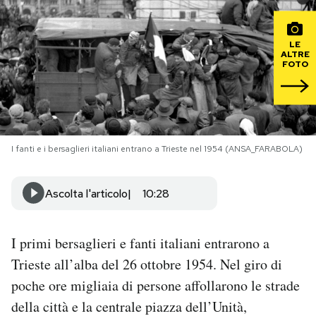
PODCAST
LE
ALTRE
FOTO
NEWSLETTER
I MIEI PREFERITI
I fanti e i bersaglieri italiani entrano a Trieste nel 1954 (ANSA_FARABOLA)
SHOP
Ascolta l'articolo
10:28
CALENDARIO
I primi bersaglieri e fanti italiani entrarono a
AREA PERSONALE
Trieste all’alba del 26 ottobre 1954. Nel giro di
poche ore migliaia di persone affollarono le strade
Area Personale
della città e la centrale piazza dell’Unità,
Newsletter