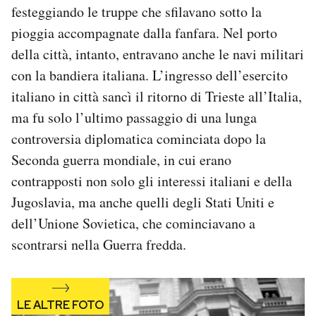
festeggiando le truppe che sfilavano sotto la
Notifiche mobile
Regala il Post
pioggia accompagnate dalla fanfara. Nel porto
Hai bisogno di aiuto?
della città, intanto, entravano anche le navi militari
Esci
con la bandiera italiana.
L’ingresso dell’esercito
italiano in città sancì il ritorno di Trieste all’Italia,
ma fu solo l’ultimo passaggio di una lunga
controversia diplomatica cominciata dopo la
Seconda guerra mondiale, in cui erano
contrapposti non so
lo gli interessi italiani e della
Jugoslavia, ma anche
quelli degli Stati Uniti e
dell’Unione Sovietica, che cominciavano a
scontrarsi nella Guerra fredda.