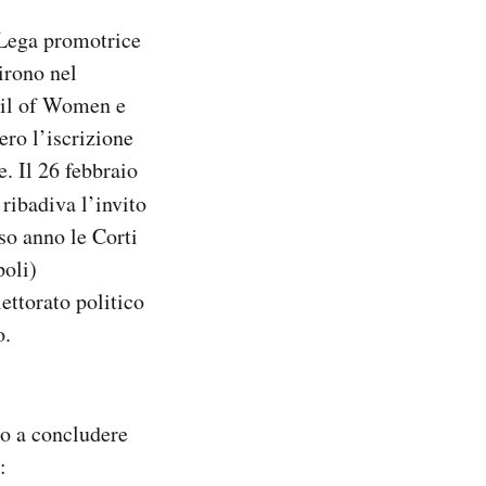
Lega promotrice
irono nel
ncil of Women e
ro l’iscrizione
e. Il 26 febbraio
 ribadiva l’invito
so anno le Corti
poli)
ettorato politico
o.
to a concludere
: