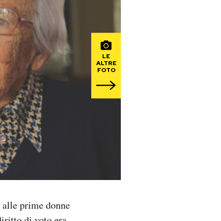
LE
ALTRE
FOTO
e alle prime donne
iritto di voto era