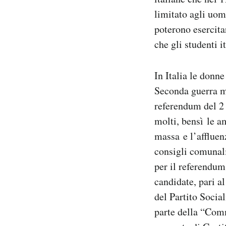
Notifiche mobile
limitato agli uomi
Regala il Post
poterono esercitar
Hai bisogno di aiuto?
che gli studenti i
Esci
In Italia le donne
Seconda guerra m
referendum del 2
molti, bensì le a
massa e l’affluen
consigli comunali,
per il referendum
candidate, pari a
del Partito Socia
parte della “Comm