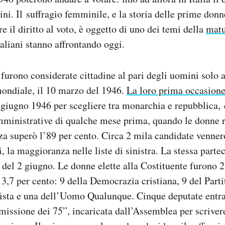
ni. Il suffragio femminile, e la storia delle prime donne
e il diritto al voto, è oggetto di uno dei temi della
matu
taliani stanno affrontando oggi.
 furono considerate cittadine al pari degli uomini solo a
ondiale, il 10 marzo del 1946.
La loro prima occasione
 giugno 1946 per scegliere tra monarchia e repubblica,
mministrative di qualche mese prima, quando le donne r
za superò l’89 per cento. Circa 2 mila candidate venner
 la maggioranza nelle liste di sinistra. La stessa parte
 del 2 giugno. Le donne elette alla Costituente furono 
l 3,7 per cento: 9 della Democrazia cristiana, 9 del Part
lista e una dell’Uomo Qualunque. Cinque deputate entra
issione dei 75”, incaricata dall’Assemblea per scriver