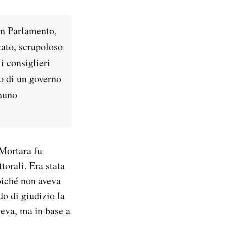
in Parlamento,
tato, scrupoloso
i consiglieri
lo di un governo
gnuno
Mortara fu
torali. Era stata
oiché non aveva
do di giudizio la
ceva, ma in base a