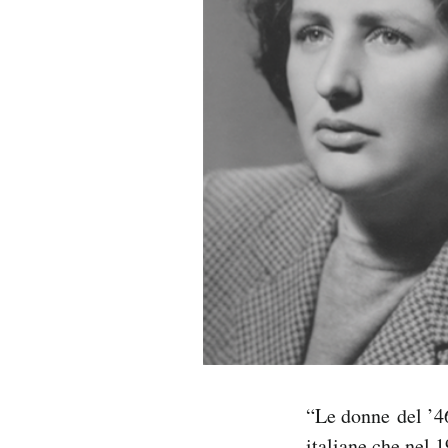
PODCAST
NEWSLETTER
I MIEI PREFERITI
SHOP
CALENDARIO
AREA PERSONALE
“Le donne del ’46
Area Personale
Newsletter
italiane che nel 1