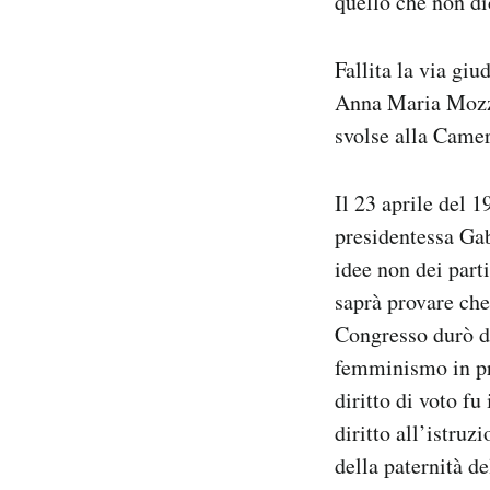
quello che non di
Fallita la via giu
Anna Maria Mozzon
svolse alla Camer
Il 23 aprile del 
presidentessa Gab
idee non dei part
saprà provare che
Congresso durò div
femminismo in pre
diritto di voto f
diritto all’istruzi
della paternità d