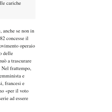
lle cariche
, anche se non in
882 concesse il
 movimento operaio
o delle
nuò a trascurare
. Nel frattempo,
femminista e
i, francesi e
no «per il voto
serie ad essere