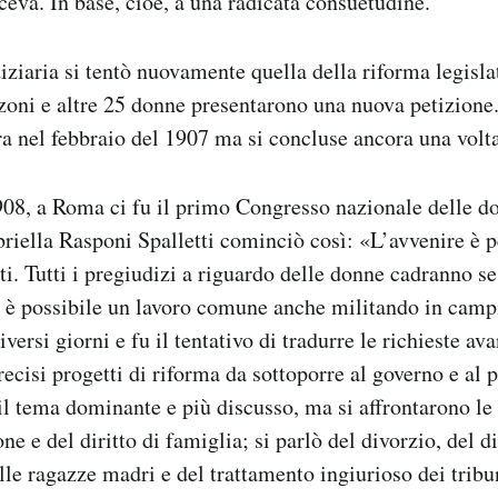
ceva. In base, cioè, a una radicata consuetudine.
diziaria si tentò nuovamente quella della riforma legisla
i e altre 25 donne presentarono una nuova petizione. I
a nel febbraio del 1907 ma si concluse ancora una volta
1908, a Roma ci fu il primo Congresso nazionale delle do
riella Rasponi Spalletti cominciò così: «L’avvenire è pe
iti. Tutti i pregiudizi a riguardo delle donne cadranno s
 è possibile un lavoro comune anche militando in campi 
ersi giorni e fu il tentativo di tradurre le richieste av
cisi progetti di riforma da sottoporre al governo e al p
u il tema dominante e più discusso, ma si affrontarono le
one e del diritto di famiglia; si parlò del divorzio, del di
elle ragazze madri e del trattamento ingiurioso dei tribu