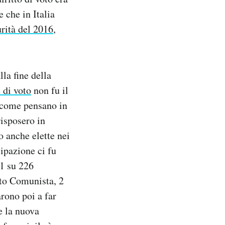
 che in Italia
rità del 2016
,
lla fine della
 di voto
non fu il
 come pensano in
isposero in
o anche elette nei
cipazione ci fu
21 su 226
ito Comunista, 2
rono poi a far
e la nuova