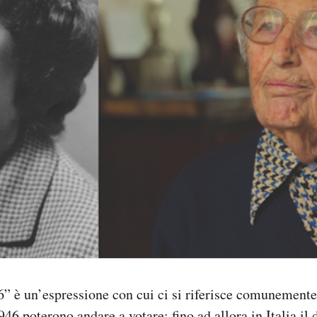
” è un’espressione con cui ci si riferisce comunement
946 poterono andare a votare: fino ad allora in Italia il d