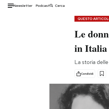
Newsletter
Podcast
Auto
QUESTO ARTICOLO
Le donne
HOME
Italia
Moda
in Italia
Mondo
Libri
Politica
Consumismi
La storia dell
Tecnologia
Storie/Idee
Internet
Ok Boomer!
Condividi
Scienza
Media
Cultura
Europa
Economia
Altrecose
Sport
Mondiali calcio 2026