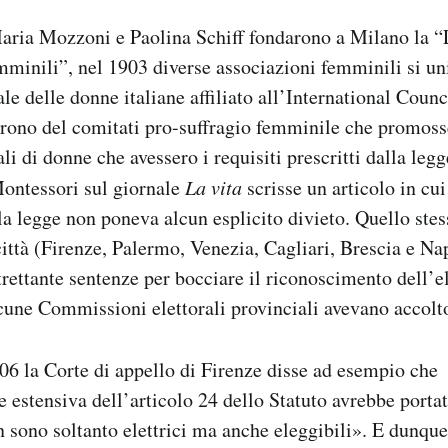
ria Mozzoni e Paolina Schiff fondarono a Milano la “
emminili”, nel 1903 diverse associazioni femminili si un
le delle donne italiane affiliato all’International Cou
rono del comitati pro-suffragio femminile che promosse
rali di donne che avessero i requisiti prescritti dalla legg
ontessori sul giornale
La vita
scrisse un articolo in cui
la legge non poneva alcun esplicito divieto. Quello stes
 città (Firenze, Palermo, Venezia, Cagliari, Brescia e Na
rettante sentenze per bocciare il riconoscimento dell’el
cune Commissioni elettorali provinciali avevano accolt
906 la Corte di appello di Firenze disse ad esempio che
e estensiva dell’articolo 24 dello Statuto avrebbe porta
 sono soltanto elettrici ma anche eleggibili». E dunque