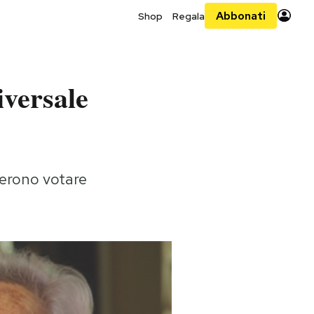
Abbonati
Shop
Regala
iversale
terono votare