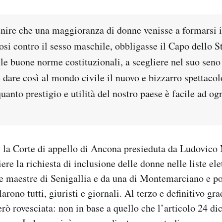
nire che una maggioranza di donne venisse a formarsi 
si contro il sesso maschile, obbligasse il Capo dello S
le buone norme costituzionali, a scegliere nel suo seno 
 dare così al mondo civile il nuovo e bizzarro spettaco
uanto prestigio e utilità del nostro paese è facile ad o
la Corte di appello di Ancona presieduta da Ludovico 
ere la richiesta di inclusione delle donne nelle liste elet
ve maestre di Senigallia e da una di Montemarciano e p
arono tutti, giuristi e giornali. Al terzo e definitivo gra
rò rovesciata: non in base a quello che l’articolo 24 di