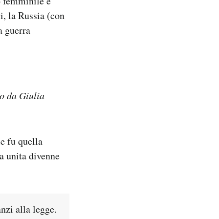
o femminile è
i, la Russia (con
a guerra
to da Giulia
e fu quella
ia unita divenne
anzi alla legge.