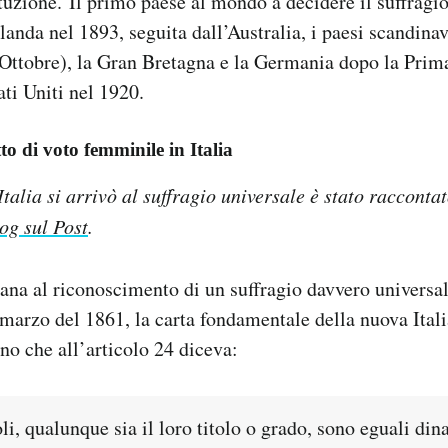
tuzione. Il primo paese al mondo a decidere il suffragi
landa nel 1893, seguita dall’Australia, i paesi scandinav
’Ottobre), la Gran Bretagna e la Germania dopo la Prim
ati Uniti nel 1920.
tto di voto femminile in Italia
Italia si arrivò al suffragio universale è stato racconta
log sul Post
.
iana al riconoscimento di un suffragio davvero universal
7 marzo del 1861, la carta fondamentale della nuova Ital
ino che all’articolo 24 diceva:
oli, qualunque sia il loro titolo o grado, sono eguali din