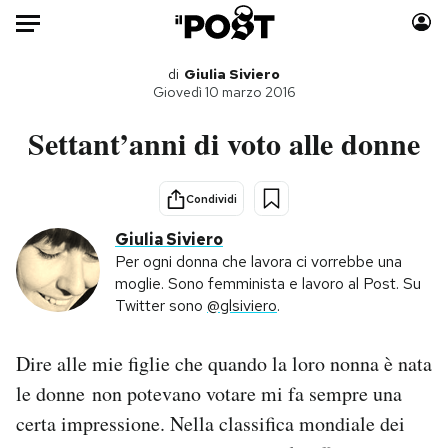
Auto
di
Giulia Siviero
Giovedì 10 marzo 2016
HOME
Settant’anni di voto alle donne
Italia
Moda
Mondo
Libri
Condividi
Politica
Consumismi
Giulia Siviero
Tecnologia
Storie/Idee
Per ogni donna che lavora ci vorrebbe una
moglie. Sono femminista e lavoro al Post. Su
Internet
Ok Boomer!
Twitter sono
@glsiviero
.
Scienza
Media
Cultura
Europa
Dire alle mie figlie che quando la loro nonna è nata
Economia
Altrecose
le donne non potevano votare mi fa sempre una
Sport
Mondiali calcio 2026
certa impressione. Nella classifica mondiale dei