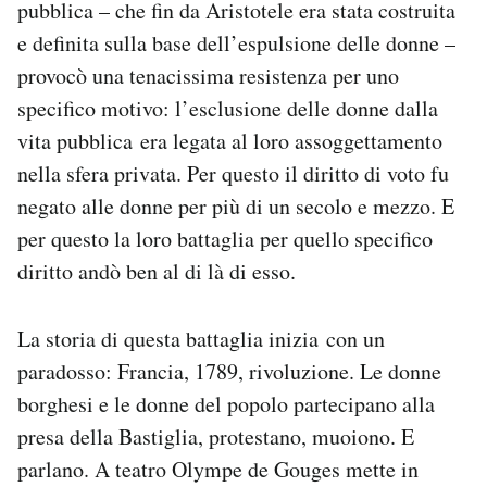
pubblica – che fin da Aristotele era stata costruita
Notifiche mobile
e definita sulla base dell’espulsione delle donne –
Regala il Post
provocò una tenacissima resistenza per uno
Hai bisogno di aiuto?
Esci
specifico motivo: l’esclusione delle donne dalla
vita pubblica era legata al loro assoggettamento
nella sfera privata. Per questo il diritto di voto fu
negato alle donne per più di un secolo e mezzo. E
per questo la loro battaglia per quello specifico
diritto andò ben al di là di esso.
La storia di questa battaglia inizia con un
paradosso: Francia, 1789, rivoluzione. Le donne
borghesi e le donne del popolo partecipano alla
presa della Bastiglia, protestano, muoiono. E
parlano. A teatro Olympe de Gouges mette in