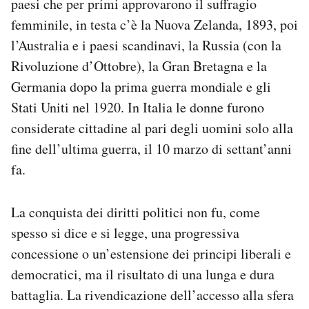
paesi che per primi approvarono il suffragio
femminile, in testa c’è la Nuova Zelanda, 1893, poi
PODCAST
l’Australia e i paesi scandinavi, la Russia (con la
Rivoluzione d’Ottobre), la Gran Bretagna e la
NEWSLETTER
Germania dopo la prima guerra mondiale e gli
Stati Uniti nel 1920. In Italia le donne furono
I MIEI PREFERITI
considerate cittadine al pari degli uomini solo alla
fine dell’ultima guerra, il 10 marzo di settant’anni
SHOP
fa.
La conquista dei diritti politici non fu, come
CALENDARIO
spesso si dice e si legge, una progressiva
concessione o un’estensione dei principi liberali e
AREA PERSONALE
democratici, ma il risultato di una lunga e dura
Area Personale
battaglia. La rivendicazione dell’accesso alla sfera
Newsletter